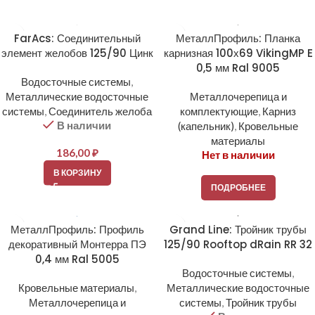
FarAcs: Соединительный
МеталлПрофиль: Планка
элемент желобов 125/90 Цинк
карнизная 100х69 VikingMP E
0,5 мм Ral 9005
Водосточные системы
,
Металлические водосточные
Металлочерепица и
системы
,
Соединитель желоба
комплектующие
,
Карниз
В наличии
(капельник)
,
Кровельные
материалы
186,00
₽
Нет в наличии
В КОРЗИНУ
ПОДРОБНЕЕ
МеталлПрофиль: Профиль
Grand Line: Тройник трубы
декоративный Монтерра ПЭ
125/90 Rooftop dRain RR 32
0,4 мм Ral 5005
Водосточные системы
,
Кровельные материалы
,
Металлические водосточные
Металлочерепица и
системы
,
Тройник трубы