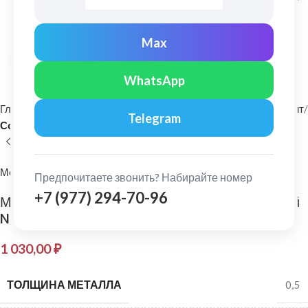
Max
Нажмите, чтобы увеличить
WhatsApp
Главная
Фасадные материалы
Металлический сайдинг и софит
Telegram
Софит
МеталлПрофиль
Предпочитаете звонить? Набирайте номер
+7 (977) 294-70-96
МеталлПрофиль: Софит Lбрус с перфорацией
Norman 0,5 мм Ral 3005
1 030,00
₽
ТОЛЩИНА МЕТАЛЛА
0,5