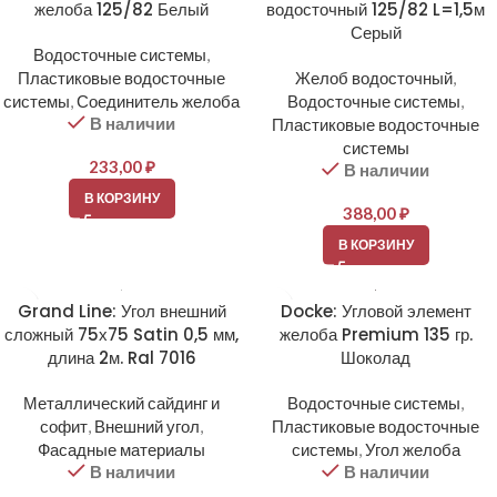
желоба 125/82 Белый
водосточный 125/82 L=1,5м
Серый
Водосточные системы
,
Пластиковые водосточные
Желоб водосточный
,
системы
,
Соединитель желоба
Водосточные системы
,
В наличии
Пластиковые водосточные
системы
233,00
₽
В наличии
В КОРЗИНУ
388,00
₽
В КОРЗИНУ
Grand Line: Угол внешний
Docke: Угловой элемент
сложный 75х75 Satin 0,5 мм,
желоба Premium 135 гр.
длина 2м. Ral 7016
Шоколад
Металлический сайдинг и
Водосточные системы
,
софит
,
Внешний угол
,
Пластиковые водосточные
Фасадные материалы
системы
,
Угол желоба
В наличии
В наличии