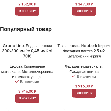
2 152,00
₽
1 149,00
₽
В КОРЗИНУ
В КОРЗИНУ
Популярный товар
Grand Line: Ендова нижняя
Технониколь: Hauberk Кирпич
300х300 мм Pe 0,45 мм Ral
Фасадная плитка 2,5 м2
7016
Каталонский кирпич
Ендова
,
Кровельные
Фасадные материалы
,
материалы
,
Металлочерепица
Фасадная плитка
В наличии
и комплектующие
В наличии
1 916,00
₽
3 746,00
₽
В КОРЗИНУ
В КОРЗИНУ