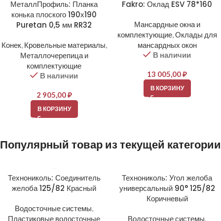
МеталлПрофиль: Планка
Fakro: Оклад ESV 78*160
конька плоского 190х190
Puretan 0,5 мм RR32
Мансардные окна и
комплектующие
,
Оклады для
Конек
,
Кровельные материалы
,
мансардных окон
В наличии
Металлочерепица и
комплектующие
13 005,00
₽
В наличии
В КОРЗИНУ
2 905,00
₽
В КОРЗИНУ
Популярный товар из текущей категории
Технониколь: Соединитель
Технониколь: Угол желоба
желоба 125/82 Красный
универсальный 90° 125/82
Коричневый
Водосточные системы
,
Пластиковые водосточные
Водосточные системы
,