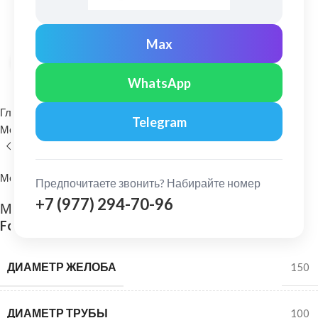
Max
Нажмите, чтобы увеличить
WhatsApp
Главная
Водосточные системы
Telegram
Металлические водосточные системы
Соединитель желоба
МеталлПрофиль
Предпочитаете звонить? Набирайте номер
+7 (977) 294-70-96
МеталлПрофиль: Соединитель желоба
Foramina D=150 мм PUR Ral 8017
ДИАМЕТР ЖЕЛОБА
150
ДИАМЕТР ТРУБЫ
100