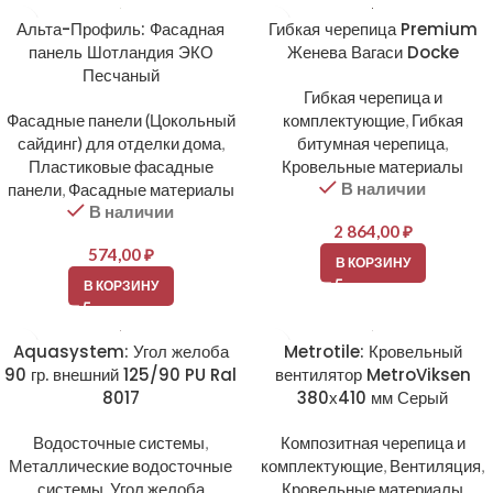
Альта-Профиль: Фасадная
Гибкая черепица Premium
панель Шотландия ЭКО
Женева Вагаси Docke
Песчаный
Гибкая черепица и
Фасадные панели (Цокольный
комплектующие
,
Гибкая
сайдинг) для отделки дома
,
битумная черепица
,
Пластиковые фасадные
Кровельные материалы
В наличии
панели
,
Фасадные материалы
В наличии
2 864,00
₽
574,00
₽
В КОРЗИНУ
В КОРЗИНУ
Aquasystem: Угол желоба
Metrotile: Кровельный
90 гр. внешний 125/90 PU Ral
вентилятор MetroViksen
8017
380х410 мм Серый
Водосточные системы
,
Композитная черепица и
Металлические водосточные
комплектующие
,
Вентиляция
,
системы
,
Угол желоба
Кровельные материалы