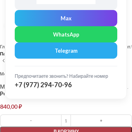
Max
Нажмите, чтобы увеличить
WhatsApp
Главная
Фасадные материалы
Металлический сайдинг и софит
Telegram
Панель сайдинга
МеталлПрофиль
Предпочитаете звонить? Набирайте номер
+7 (977) 294-70-96
МеталлПрофиль: Сайдинг Корабельная доска
Pe 0,45 мм Ral 6005
840,00
₽
Alternative:
В КОРЗИНУ