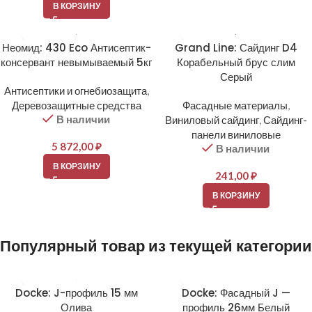
В КОРЗИНУ
Неомид: 430 Eco Антисептик-
Grand Line: Сайдинг D4
консервант невымываемый 5кг
Корабельный брус слим
Серый
Антисептики и огнебиозащита
,
Деревозащитные средства
Фасадные материалы
,
В наличии
Виниловый сайдинг
,
Сайдинг-
панели виниловые
5 872,00
₽
В наличии
В КОРЗИНУ
241,00
₽
В КОРЗИНУ
Популярный товар из текущей категории
Docke: J-профиль 15 мм
Docke: Фасадный J —
Олива
профиль 26мм Белый