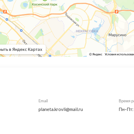
Email
Время р
planeta.krovli@mail.ru
Пн–Пт: