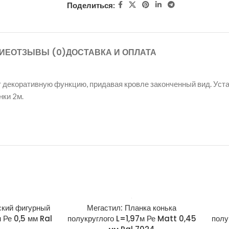
Поделиться:
ИЕ
ОТЗЫВЫ (0)
ДОСТАВКА И ОПЛАТА
ит декоративную функцию, придавая кровле законченный вид. Ус
нки 2м.
ский фигурный
Мегастил: Планка конька
Ре 0,5 мм Ral
полукруглого L=1,97м Ре Matt 0,45
полу