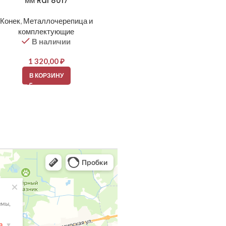
мм Ral 8017
7024
Конек
,
Металлочерепица и
Металлочерепица и компле
комплектующие
Примыкание
В наличии
В наличии
1 320,00
₽
1 258,00
₽
В КОРЗИНУ
В КОРЗИНУ