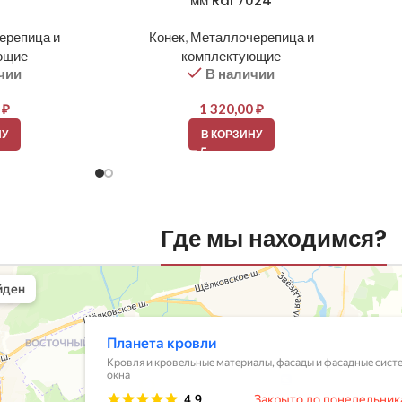
мм Ral 7024
ерепица и
Конек
,
Металлочерепица и
ющие
комплектующие
чии
В наличии
0
₽
1 320,00
₽
НУ
В КОРЗИНУ
Где мы находимся?
вли
овельные материалы в Балашихе
шихе