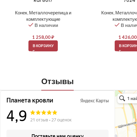
Ral 8017
7024
Конек
,
Металлочерепица и
Конек
,
Металлоч
комплектующие
комплекту
В наличии
В нали
1 258,00
₽
1 426,0
В КОРЗИНУ
В КОРЗИ
Отзывы
Планета кро
Кровля и кр
Окна в Бала