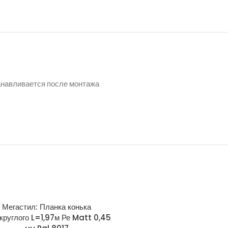
танавливается после монтажа
Мегастил: Планка конька
Мегастил: Планка примы
круглого L=1,97м Ре Matt 0,45
150х250х2000мм Ре 0,45 