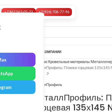
+7 967 063-02-22
+7 (926) 708-77-96
х
А
НАШИ УСЛУГИ
МОНТАЖ
О КОМПАНИИ
Max
Главная
Кровельные материалы
Металлочер
МеталлПрофиль: Планка торцевая 135х145 N
tsApp
МеталлПрофиль
egram
МеталлПрофиль: П
торцевая 135х145 