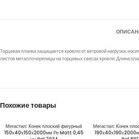
ОПИСАН
Торцевая планка защищается кровлю от ветровой нагрузки, нос
листов металлочерепицы на торцевых свесах кровли. Длина пла
Похожие товары
Мегастил: Конек плоский фигурный
Мегастил: Конек пло
150х40х150х2000мм Ре Matt 0,45
190х40х190х2000м