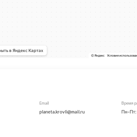
Email
Время р
planeta.krovli@mail.ru
Пн–Пт: