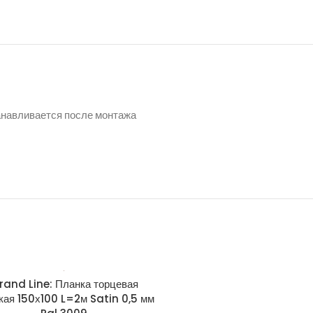
танавливается после монтажа
rand Line: Планка торцевая
Grand Line: Планка тор
кая 150х100 L=2м Satin 0,5 мм
широкая 150х100 L=2м Sati