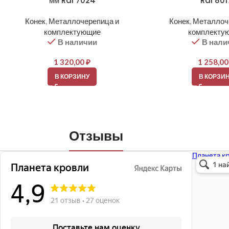
мм Ral 7024
Ral 801
Конек
,
Металлочерепица и
Конек
,
Металлоч
комплектующие
комплекту
В наличии
В нали
1 320,00
₽
1 258,0
В КОРЗИНУ
В КОРЗИ
Отзывы
Планета кро
Кровля и кр
Окна в Бала