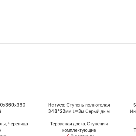
000х360х360
Harvex: Ступень полнотелая
S
й
348*22мм L=3м Серый дым
Ин
алы
,
Черепица
Террасная доска
,
Ступени и
н
комплектующие
Т