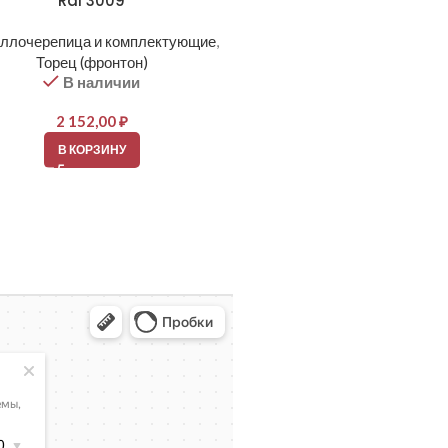
Ral 3009
Ral 6005
ллочерепица и комплектующие
,
Металлочерепица и компле
Торец (фронтон)
Торец (фронтон)
В наличии
В наличии
2 152,00
₽
2 152,00
₽
В КОРЗИНУ
В КОРЗИНУ