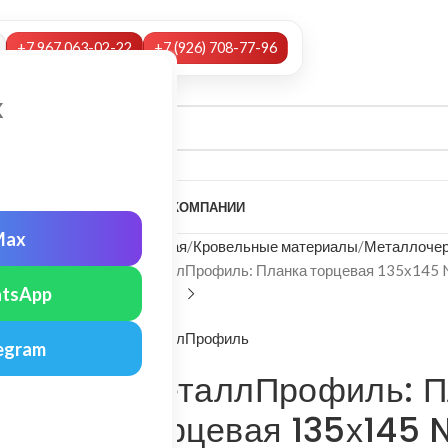
+7 967 063-02-22
+7 (926) 708-77-96
х
А
НАШИ УСЛУГИ
МОНТАЖ
О КОМПАНИИ
Max
Главная
Кровельные материалы
Металлочер
МеталлПрофиль: Планка торцевая 135х145 N
tsApp
МеталлПрофиль
egram
МеталлПрофиль: П
торцевая 135х145 