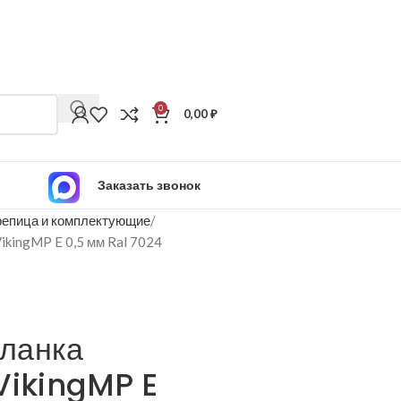
0
0,00
₽
Заказать звонок
епица и комплектующие
kingMP E 0,5 мм Ral 7024
ланка
VikingMP E