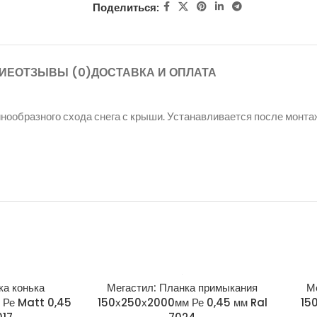
Поделиться:
ИЕ
ОТЗЫВЫ (0)
ДОСТАВКА И ОПЛАТА
нообразного схода снега с крыши. Устанавливается после монт
ка конька
Мегастил: Планка примыкания
М
м Ре Matt 0,45
150х250х2000мм Ре 0,45 мм Ral
15