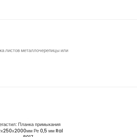
ажа листов металлочерепицы или
егастил: Планка примыкания
Grand Line: Планка тор
0х250х2000мм Ре 0,5 мм Ral
широкая 150х100 L=2м Dra