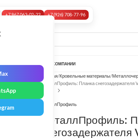
+7 967 063-02-22
+7 (926) 708-77-96
х
А
НАШИ УСЛУГИ
МОНТАЖ
О КОМПАНИИ
Max
Главная
Кровельные материалы
Металлочер
МеталлПрофиль: Планка снегозадержателя Vi
tsApp
МеталлПрофиль
egram
МеталлПрофиль: П
снегозадержателя 