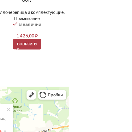
8017
мм Ral 8004
ллочерепица и комплектующие
,
Металлочерепица и компле
Примыкание
Торец (фронтон)
В наличии
В наличии
1 426,00
₽
2 156,00
₽
В КОРЗИНУ
В КОРЗИНУ