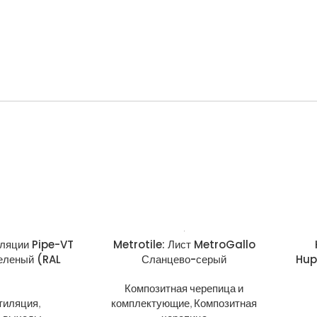
иляции Pipe-VT
Metrotile: Лист MetroGallo
Зеленый (RAL
Сланцево-серый
Hup
Композитная черепица и
тиляция
,
комплектующие
,
Композитная