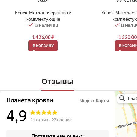
7024
мм Ral 8
Конек
,
Металлочерепица и
Конек
,
Металлоч
комплектующие
комплекту
В наличии
В нали
1 426,00
₽
1 320,0
В КОРЗИНУ
В КОРЗИ
Отзывы
Планета кро
Кровля и кр
Окна в Бала