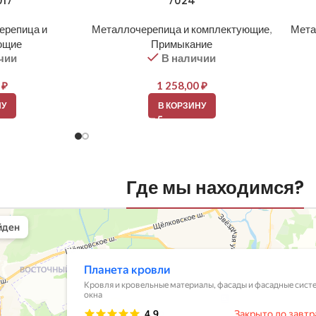
017
7024
ерепица и
Металлочерепица и комплектующие
,
Мета
ющие
Примыкание
чии
В наличии
0
₽
1 258,00
₽
НУ
В КОРЗИНУ
Где мы находимся?
вли
овельные материалы в Балашихе
шихе