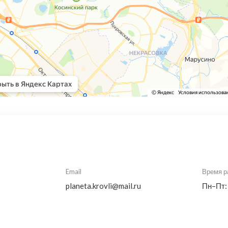
Email
Время р
planeta.krovli@mail.ru
Пн–Пт: