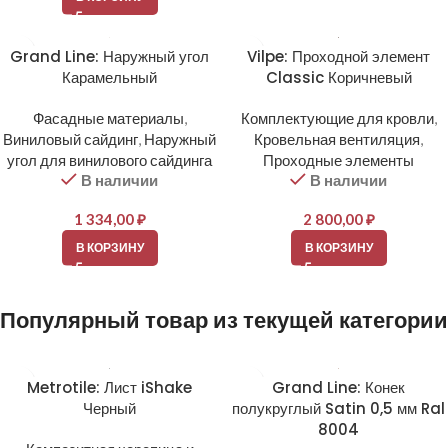
Grand Line: Наружный угол
Vilpe: Проходной элемент
Карамельный
Classic Коричневый
Фасадные материалы
,
Комплектующие для кровли
,
Виниловый сайдинг
,
Наружный
Кровельная вентиляция
,
угол для винилового сайдинга
Проходные элементы
В наличии
В наличии
1 334,00
₽
2 800,00
₽
В КОРЗИНУ
В КОРЗИНУ
Популярный товар из текущей категории
Metrotile: Лист iShake
Grand Line: Конек
Черный
полукруглый Satin 0,5 мм Ral
8004