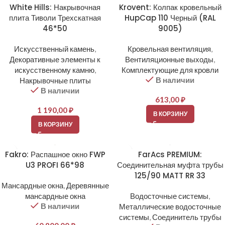
White Hills: Накрывочная
Krovent: Колпак кровельный
плита Тиволи Трехскатная
HupCap 110 Черный (RAL
46*50
9005)
Искусственный камень
,
Кровельная вентиляция
,
Декоративные элементы к
Вентиляционные выходы
,
искусственному камню
,
Комплектующие для кровли
В наличии
Накрывочные плиты
В наличии
613,00
₽
1 190,00
₽
В КОРЗИНУ
В КОРЗИНУ
Fakro: Распашное окно FWP
FarAcs PREMIUM:
U3 PROFI 66*98
Соединительная муфта трубы
125/90 MATT RR 33
Мансардные окна
,
Деревянные
мансардные окна
Водосточные системы
,
В наличии
Металлические водосточные
системы
,
Соединитель трубы