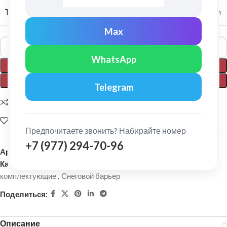
ТОЛЩИНА МЕТАЛЛА
0,5 мм
Max
Alternative:
WhatsApp
В КОРЗИНУ
ПОКУПКА В 1 КЛИК
Telegram
Добавить для сравнения
Добавить в список желаний
Предпочитаете звонить? Набирайте номер
+7 (977) 294-70-96
Артикул:
155125
Категории:
Кровельные материалы
,
Металлочерепица и
комплектующие
,
Снеговой барьер
Поделиться:
Описание