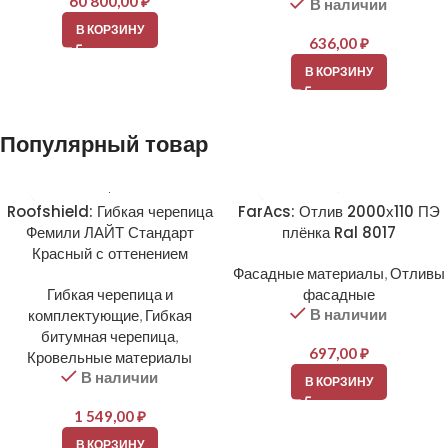
60 800,00
₽
В наличии
В КОРЗИНУ
636,00
₽
В КОРЗИНУ
Популярный товар
Roofshield: Гибкая черепица
FarAcs: Отлив 2000х110 ПЭ
Фемили ЛАЙТ Стандарт
плёнка Ral 8017
Красный с оттенением
Фасадные материалы
,
Отливы
Гибкая черепица и
фасадные
В наличии
комплектующие
,
Гибкая
битумная черепица
,
697,00
₽
Кровельные материалы
В наличии
В КОРЗИНУ
1 549,00
₽
В КОРЗИНУ