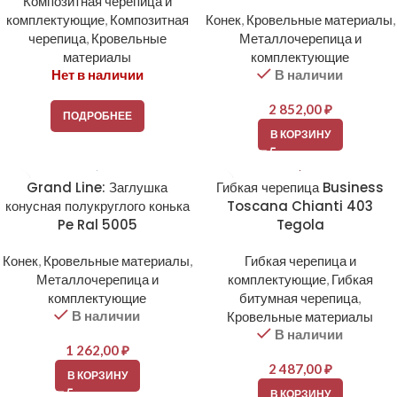
Композитная черепица и
комплектующие
,
Композитная
Конек
,
Кровельные материалы
,
черепица
,
Кровельные
Металлочерепица и
материалы
комплектующие
Нет в наличии
В наличии
2 852,00
₽
ПОДРОБНЕЕ
В КОРЗИНУ
Grand Line: Заглушка
Гибкая черепица Business
конусная полукруглого конька
Toscana Chianti 403
Pe Ral 5005
Tegola
Конек
,
Кровельные материалы
,
Гибкая черепица и
Металлочерепица и
комплектующие
,
Гибкая
комплектующие
битумная черепица
,
В наличии
Кровельные материалы
В наличии
1 262,00
₽
2 487,00
₽
В КОРЗИНУ
В КОРЗИНУ