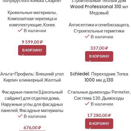
полукруглого конька Скарлет
строительный Теплый дом
Wood Professional 310 мл
Кровельные материалы
,
Медовый
Композитная черепица и
комплектующие
,
Конек
Антисептики и огнебиозащита
,
В наличии
Строительные герметики
В наличии
9 599,00
₽
337,00
₽
В КОРЗИНУ
В КОРЗИНУ
Альта-Профиль: Внешний угол
Schiedel: Переходник Топка
Кирпич клинкерный Желтый
1000 мм д.130
Фасадные панели (Цокольный
Стальные дымоходы Permeter
,
сайдинг) для отделки дома
,
Система 130
,
Дымоходы
В наличии
Наружные углы для фасадных
панелей
,
Фасадные материалы
17 280,00
₽
В наличии
В КОРЗИНУ
676,00
₽