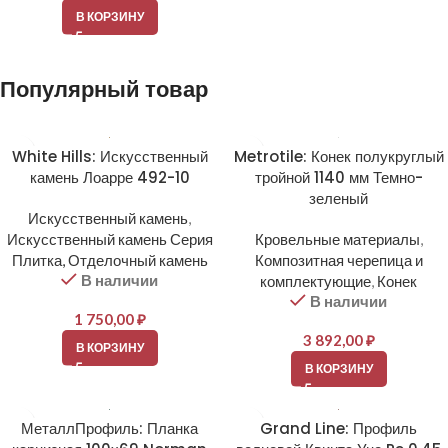
В КОРЗИНУ
Популярный товар
White Hills: Искусственный
Metrotile: Конек полукруглый
камень Лоарре 492-10
тройной 1140 мм Темно-
зеленый
Искусственный камень
,
Искусственный камень Серия
Кровельные материалы
,
Плитка, Отделочный камень
Композитная черепица и
В наличии
комплектующие
,
Конек
В наличии
1 750,00
₽
3 892,00
₽
В КОРЗИНУ
В КОРЗИНУ
МеталлПрофиль: Планка
Grand Line: Профиль