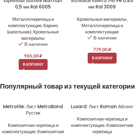
карнизная 100х69 Norman
волновой Квинта Уно Pe 0,45
0,5 мм Ral 6005
мм Ral 3009
Металлочерепица и
Кровельные материалы
,
комплектующие
,
Карниз
Металлочерепица и
(капельник)
,
Кровельные
комплектующие
В наличии
материалы
В наличии
779,00
₽
965,00
₽
В КОРЗИНУ
В КОРЗИНУ
Популярный товар из текущей категории
Metrotile: Лист MetroBond
Luxard: Лист Roman Абсент
Рустик
Композитная черепица и
Композитная черепица и
комплектующие
,
Композитная
комплектующие
,
Композитная
черепица