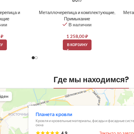
8017
ерепица и
Металлочерепица и комплектующие
,
Мета
ющие
Примыкание
чии
В наличии
0
₽
1 258,00
₽
НУ
В КОРЗИНУ
Где мы находимся?
вли
овельные материалы в Балашихе
шихе