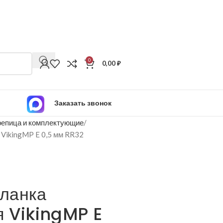
0
0,00
₽
Заказать звонок
епица и комплектующие
VikingMP E 0,5 мм RR32
ланка
я VikingMP E