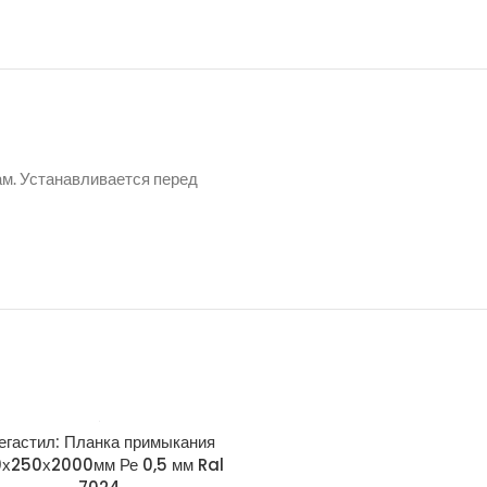
м. Устанавливается перед
егастил: Планка примыкания
Мегастил: Планка примы
0х250х2000мм Ре 0,5 мм Ral
150х250х2000мм Ре Matt 