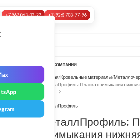
+7 967 063-02-22
+7 (926) 708-77-96
х
А
НАШИ УСЛУГИ
МОНТАЖ
О КОМПАНИИ
Max
Главная
Кровельные материалы
Металлочер
МеталлПрофиль: Планка примыкания нижняя 
tsApp
МеталлПрофиль
egram
МеталлПрофиль: П
примыкания нижня