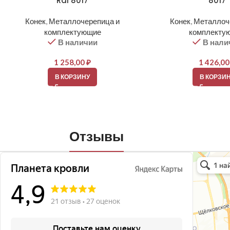
Ral 8017
8017
Конек
,
Металлочерепица и
Конек
,
Металлоч
комплектующие
комплекту
В наличии
В нали
1 258,00
₽
1 426,0
В КОРЗИНУ
В КОРЗИ
Отзывы
Планета кро
Кровля и кр
Окна в Бала