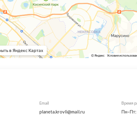
Email
Время р
planeta.krovli@mail.ru
Пн–Пт: