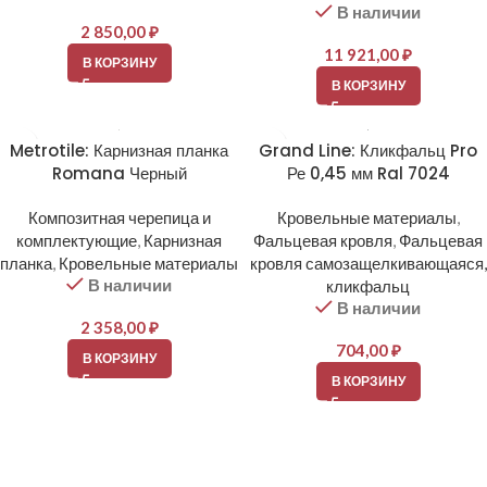
В наличии
2 850,00
₽
11 921,00
₽
В КОРЗИНУ
В КОРЗИНУ
Metrotile: Карнизная планка
Grand Line: Кликфальц Pro
Romana Черный
Ре 0,45 мм Ral 7024
Композитная черепица и
Кровельные материалы
,
комплектующие
,
Карнизная
Фальцевая кровля
,
Фальцевая
планка
,
Кровельные материалы
кровля самозащелкивающаяся,
В наличии
кликфальц
В наличии
2 358,00
₽
704,00
₽
В КОРЗИНУ
В КОРЗИНУ