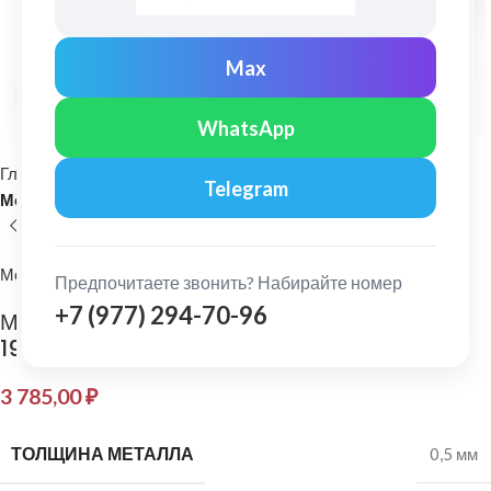
Max
Нажмите, чтобы увеличить
WhatsApp
Главная
Кровельные материалы
Telegram
Металлочерепица и комплектующие
МеталлПрофиль
Предпочитаете звонить? Набирайте номер
+7 (977) 294-70-96
МеталлПрофиль: Планка конька плоского
190х190 Purman 0,5 мм Ral 8017
3 785,00
₽
ТОЛЩИНА МЕТАЛЛА
0,5 мм