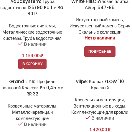
Aquasystem: Труба
White Hills: Угловая плитка
водосточная 125/90 PU 1 м Ral
Айгер 547-85
8017
Искусственный камень
,
Водосточные системы
,
Искусственный камень Серия
Металлические водосточные
Скальные коллекции
Нет в наличии
системы
,
Труба водосточная
В наличии
ПОДРОБНЕЕ
1 154,00
₽
В КОРЗИНУ
Grand Line: Профиль
Vilpe: Колпак FLOW 110
волновой Классик Pe 0,45 мм
Красный
RR 32
Кровельная вентиляция
,
Кровельные материалы
,
Вентиляционные выходы
,
Металлочерепица и
Комплектующие для кровли
В наличии
комплектующие
В наличии
1 420,00
₽