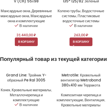
V (CH) 55х98
135° 125/82 Зеленый
Мансардные окна
,
Деревянные
Колено трубы
,
Водосточные
мансардные окна
,
Мансардные
системы
,
Пластиковые
окна и комплектующие
водосточные системы
В наличии
В наличии
31 440,00
₽
263,00
₽
В КОРЗИНУ
В КОРЗИНУ
Популярный товар из текущей категории
Grand Line: Тройник Y-
Metrotile: Кровельный
образный Pe Ral 3005
вентилятор Metrobond
380х410 мм Терракота
Конек
,
Кровельные материалы
,
Металлочерепица и
Композитная черепица и
комплектующие
комплектующие
,
Вентиляция
,
В наличии
Кровельные материалы