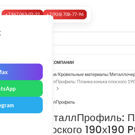
+7 967 063-02-22
+7 (926) 708-77-96
х
А
НАШИ УСЛУГИ
МОНТАЖ
О КОМПАНИИ
Max
Главная
Кровельные материалы
Металлочер
МеталлПрофиль: Планка конька плоского 190
tsApp
МеталлПрофиль
egram
МеталлПрофиль: П
плоского 190х190 