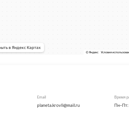
Email
Время р
planeta.krovli@mail.ru
Пн–Пт: