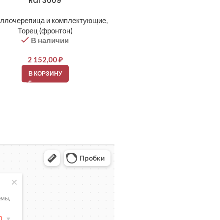
Ral 3009
Ral 6005
ллочерепица и комплектующие
,
Металлочерепица и компле
Торец (фронтон)
Торец (фронтон)
В наличии
В наличии
2 152,00
₽
2 152,00
₽
В КОРЗИНУ
В КОРЗИНУ