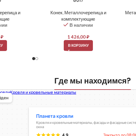
7
8017
ерепица и
Конек
,
Металлочерепица и
Мета
ющие
комплектующие
чии
В наличии
0
₽
1 426,00
₽
НУ
В КОРЗИНУ
Где мы находимся?
вли
овельные материалы в Балашихе
шихе