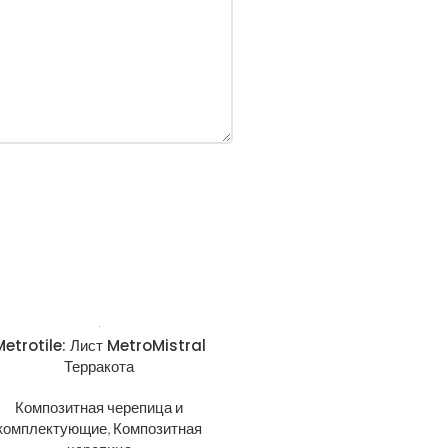
Metrotile: Лист MetroMistral
Терракота
Композитная черепица и
комплектующие
,
Композитная