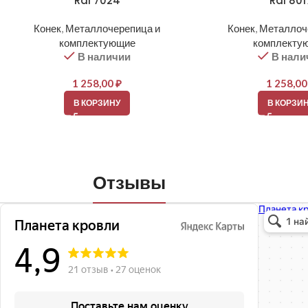
Ral 7024
Ral 801
Конек
,
Металлочерепица и
Конек
,
Металлоч
комплектующие
комплекту
В наличии
В нали
1 258,00
₽
1 258,0
В КОРЗИНУ
В КОРЗИ
Отзывы
Планета кро
Кровля и кр
Окна в Бала