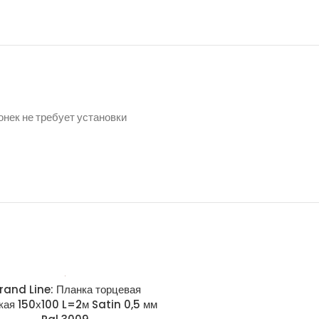
нек не требует установки
rand Line: Планка торцевая
Grand Line: Планка тор
кая 150х100 L=2м Satin 0,5 мм
широкая 150х100 L=2м Sati