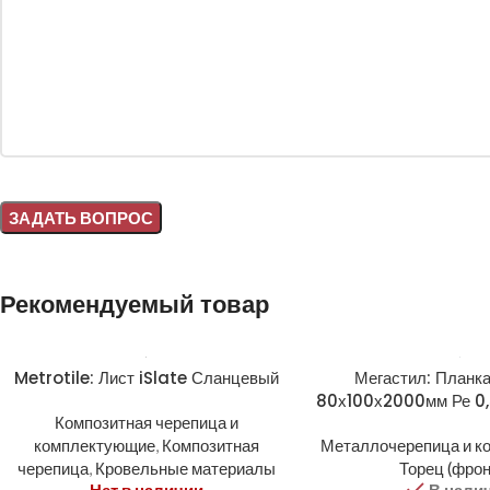
Alternative:
Рекомендуемый товар
Metrotile: Лист iSlate Сланцевый
Мегастил: Планка
80х100х2000мм Ре 0,
Композитная черепица и
комплектующие
,
Композитная
Металлочерепица и к
черепица
,
Кровельные материалы
Торец (фрон