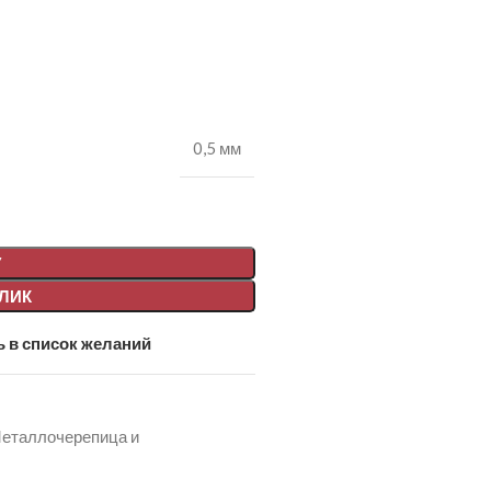
0,5 мм
У
КЛИК
 в список желаний
еталлочерепица и