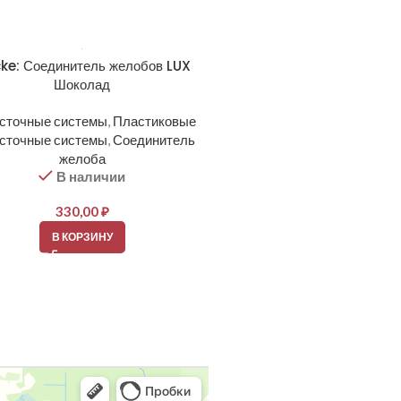
ke: Соединитель желобов LUX
Docke: Тройник трубы LUX 
Шоколад
Шоколад
сточные системы
,
Пластиковые
Водосточные системы
,
Плас
сточные системы
,
Соединитель
водосточные системы
,
Тройн
В наличии
желоба
В наличии
1 230,00
₽
330,00
₽
В КОРЗИНУ
В КОРЗИНУ