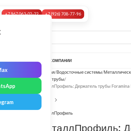
+7 967 063-02-22
+7 (926) 708-77-96
х
А
НАШИ УСЛУГИ
МОНТАЖ
О КОМПАНИИ
Max
Главная
Водосточные системы
Металлическ
Хомут трубы
tsApp
МеталлПрофиль: Держатель трубы Foramina 
7024
egram
МеталлПрофиль
МеталлПрофиль: Д