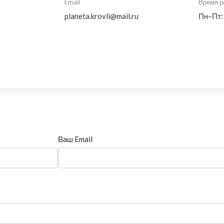
Email
Время р
planeta.krovli@mail.ru
Пн–Пт:
Ваш Email