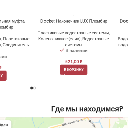
льная муфта
Docke: Наконечник LUX Пломбир
Doc
ломбир
Пластиковые водосточные системы
,
ы
,
Пластиковые
Колено нижнее (слив)
,
Водосточные
Водо
ы
,
Соединитель
системы
водо
В наличии
чии
521,00
₽
₽
В КОРЗИНУ
НУ
Где мы находимся?
вли
овельные материалы в Балашихе