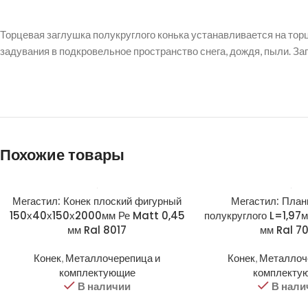
Торцевая заглушка полукруглого конька устанавливается на тор
задувания в подкровельное пространство снега, дождя, пыли. З
Похожие товары
Мегастил: Конек плоский фигурный
Мегастил: План
150х40х150х2000мм Ре Matt 0,45
полукруглого L=1,97
мм Ral 8017
мм Ral 7
Конек
,
Металлочерепица и
Конек
,
Металлоч
комплектующие
комплекту
В наличии
В нали