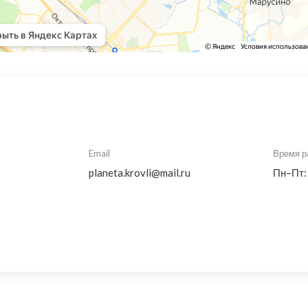
Email
Время р
planeta.krovli@mail.ru
Пн–Пт: