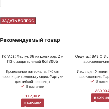
Alternative:
Рекомендуемый товар
FarAcs: Фартук S8 на коньк.аэр. 2 м
Ондутис: BASIC B с
ПЭ с защит.пленкой Ral 3005
пароизоляцион
Кровельные материалы
,
Гибкая
Изоляция, Утепли
черепица и комплектующие
,
Фартуки
пароизоляция
,
Пар
В нали
для гибкой черепицы
В наличии
680,00
117,00
₽
В КОРЗИН
В КОРЗИНУ