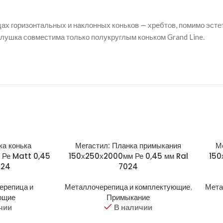
цах горизонтальных и наклонных коньков — хребтов, помимо эст
аглушка совместима только полукруглым коньком Grand Line.
ка конька
Мегастил: Планка примыкания
М
м Ре Matt 0,45
150х250х2000мм Ре 0,45 мм Ral
150
024
7024
ерепица и
Металлочерепица и комплектующие
,
Мета
ющие
Примыкание
чии
В наличии