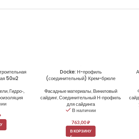
троительная
Docke: Н-профиль
А
ная 50м2
(соединительный) Крем-брюле
тели
,
Гидро-,
Фасадные материалы
,
Виниловый
оизоляция
сайдинг
,
Соединительный H-профиль
сайд
чии
для сайдинга
В наличии
₽
763,00
₽
У
В КОРЗИНУ