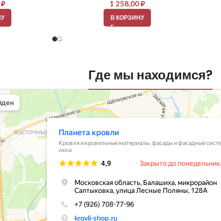
0
₽
1 258,00
₽
НУ
В КОРЗИНУ
Где мы находимся?
вли
овельные материалы в Балашихе
шихе