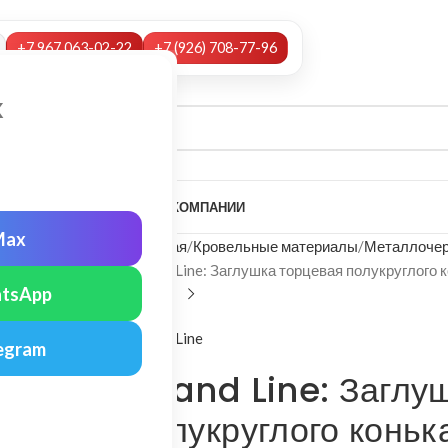
+7 967 063-02-22
+7 (926) 708-77-96
х
А
НАШИ УСЛУГИ
МОНТАЖ
О КОМПАНИИ
Max
Главная
Кровельные материалы
Металлочер
Grand Line: Заглушка торцевая полукруглого 
tsApp
Grand Line
egram
Grand Line: Заглу
полукруглого коньк