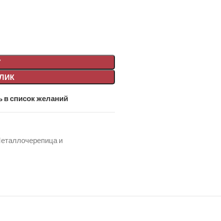
У
КЛИК
 в список желаний
еталлочерепица и