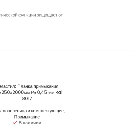
етической функции защищает от
егастил: Планка примыкания
Мегастил: Планка примы
х250х2000мм Ре 0,45 мм Ral
150х250х2000мм Ре 0,5 м
8017
8017
ллочерепица и комплектующие
,
Металлочерепица и компле
Примыкание
Примыкание
В наличии
В наличии