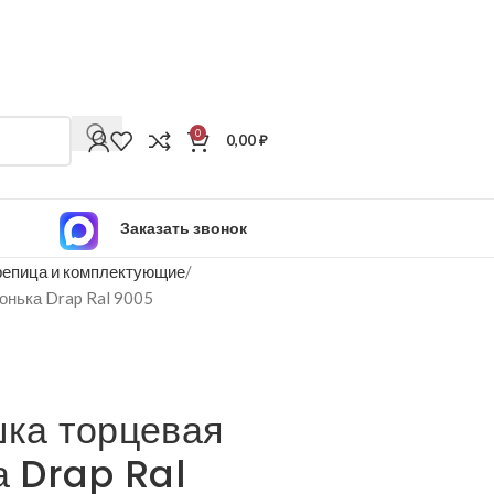
0
0,00
₽
Заказать звонок
епица и комплектующие
конька Drap Ral 9005
шка торцевая
а Drap Ral