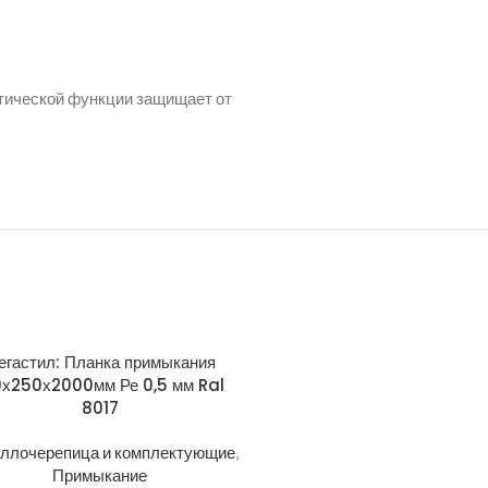
етической функции защищает от
егастил: Планка примыкания
Grand Line: Планка тор
0х250х2000мм Ре 0,5 мм Ral
широкая 150х100 L=2м Sati
8017
Ral 5005
ллочерепица и комплектующие
,
Металлочерепица и компле
Примыкание
Торец (фронтон)