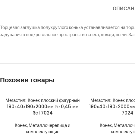
ОПИСАН
Торцевая заглушка полукруглого конька устанавливается на тор
задувания в подкровельное пространство снега, дождя, пыли. З
Похожие товары
Мегастил: Конек плоский фигурный
Мегастил: Конек пло
190х40х190х2000мм Ре 0,45 мм
190х40х190х2000мм 
Ral 7024
7024
Конек
,
Металлочерепица и
Конек
,
Металлоч
комплектующие
комплекту