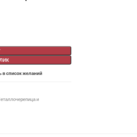
У
КЛИК
 в список желаний
еталлочерепица и