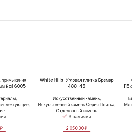
а примыкания
White Hills: Угловая плитка Бремар
мм Ral 6005
488-45
115
териалы
,
Искусственный камень
,
Е
омплектующие
,
Искусственный камень Серия Плитка,
Мет
ие
Отделочный камень
чии
В наличии
₽
2 050,00
₽