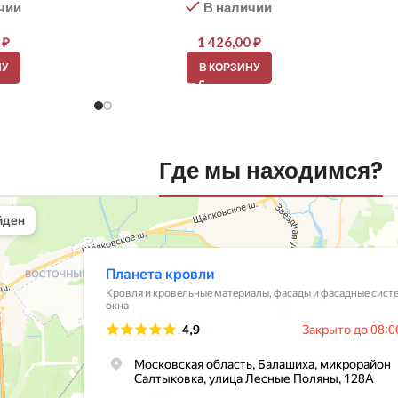
чии
В наличии
0
₽
1 426,00
₽
НУ
В КОРЗИНУ
Где мы находимся?
вли
овельные материалы в Балашихе
шихе