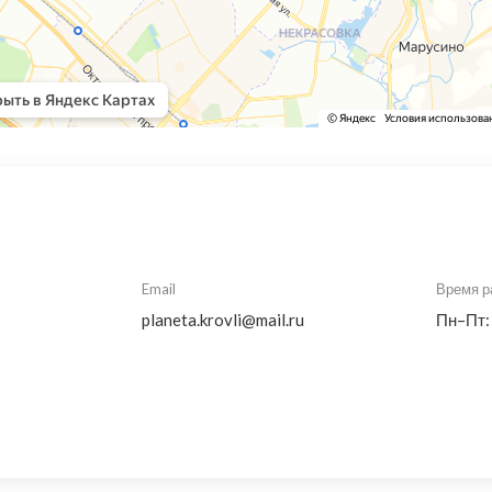
Email
Время р
planeta.krovli@mail.ru
Пн–Пт: