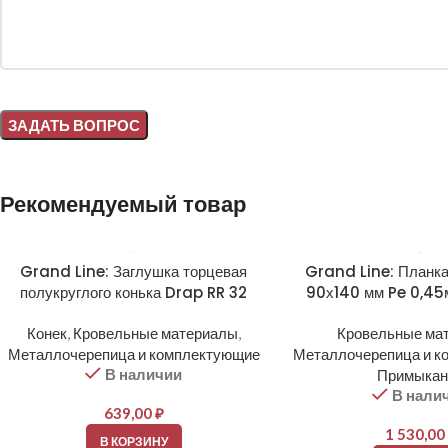
Alternative:
Рекомендуемый товар
Grand Line: Заглушка торцевая
Grand Line: Планк
полукруглого конька Drap RR 32
90х140 мм Pe 0,45
Конек
,
Кровельные материалы
,
Кровельные ма
Металлочерепица и комплектующие
Металлочерепица и к
В наличии
Примыкан
В нали
639,00
₽
1 530,00
В КОРЗИНУ