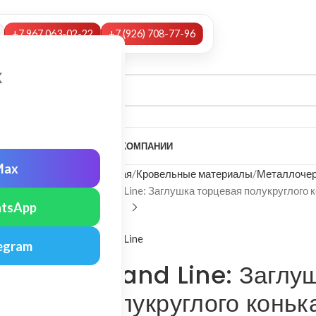
+7 967 063-02-22
+7 (926) 708-77-96
х
А
НАШИ УСЛУГИ
МОНТАЖ
О КОМПАНИИ
Max
Главная
Кровельные материалы
Металлочер
Grand Line: Заглушка торцевая полукруглого 
tsApp
Grand Line
egram
Grand Line: Заглу
полукруглого коньк