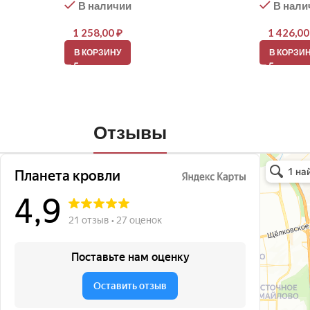
В наличии
В нали
1 258,00
₽
1 426,0
В КОРЗИНУ
В КОРЗИ
Отзывы
Планета кро
Кровля и кр
Окна в Бала