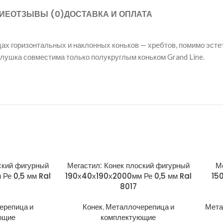
ИЕ
ОТЗЫВЫ (0)
ДОСТАВКА И ОПЛАТА
цах горизонтальных и наклонных коньков — хребтов, помимо эст
аглушка совместима только полукруглым коньком Grand Line.
ский фигурный
Мегастил: Конек плоский фигурный
М
Ре 0,5 мм Ral
190х40х190х2000мм Ре 0,5 мм Ral
15
8017
ерепица и
Конек
,
Металлочерепица и
Мета
ющие
комплектующие