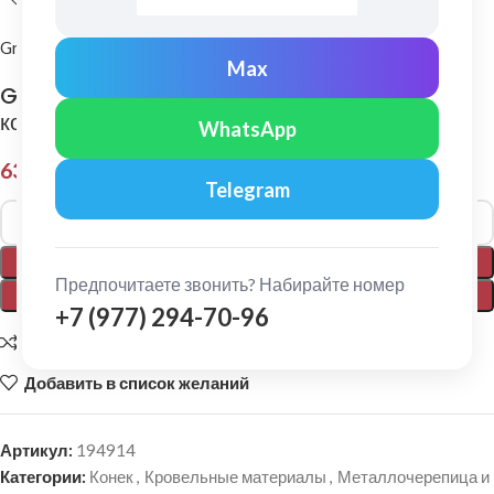
Grand Line
Max
Grand Line: Заглушка торцевая полукруглого
конька Drap Ral 7024
WhatsApp
639,00
₽
Telegram
Alternative:
В КОРЗИНУ
Предпочитаете звонить? Набирайте номер
ПОКУПКА В 1 КЛИК
+7 (977) 294-70-96
Добавить для сравнения
Добавить в список желаний
Артикул:
194914
Категории:
Конек
,
Кровельные материалы
,
Металлочерепица и