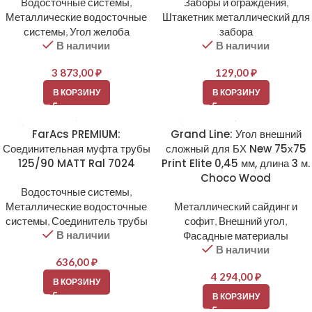
Водосточные системы
,
Заборы и ограждения
,
Металлические водосточные
Штакетник металлический для
системы
,
Угол желоба
забора
В наличии
В наличии
3 873,00
₽
129,00
₽
В КОРЗИНУ
В КОРЗИНУ
FarAcs PREMIUM:
Grand Line: Угол внешний
Соединительная муфта трубы
сложный для БХ New 75х75
125/90 MATT Ral 7024
Print Elite 0,45 мм, длина 3 м.
Choco Wood
Водосточные системы
,
Металлические водосточные
Металлический сайдинг и
системы
,
Соединитель трубы
софит
,
Внешний угол
,
В наличии
Фасадные материалы
В наличии
636,00
₽
4 294,00
₽
В КОРЗИНУ
В КОРЗИНУ