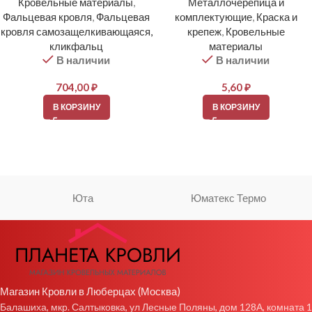
Кровельные материалы
,
Металлочерепица и
Фальцевая кровля
,
Фальцевая
комплектующие
,
Краска и
кровля самозащелкивающаяся,
крепеж
,
Кровельные
кликфальц
материалы
В наличии
В наличии
704,00
₽
5,60
₽
В КОРЗИНУ
В КОРЗИНУ
Юта
Юматекс Термо
Магазин Кровли в Люберцах (Москва)
Балашиха, мкр. Салтыковка, ул Лесные Поляны, дом 128А, комната 1