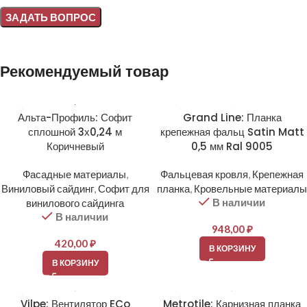
Alternative:
Рекомендуемый товар
Альта-Профиль: Софит
Grand Line: Планка
сплошной 3х0,24 м
крепежная фальц Satin Matt
Коричневый
0,5 мм Ral 9005
Фасадные материалы
,
Фальцевая кровля
,
Крепежная
Виниловый сайдинг
,
Софит для
планка
,
Кровельные материалы
В наличии
винилового сайдинга
В наличии
948,00
₽
420,00
₽
В КОРЗИНУ
В КОРЗИНУ
Vilpe: Вентилятор ECo
Metrotile: Карнизная планка