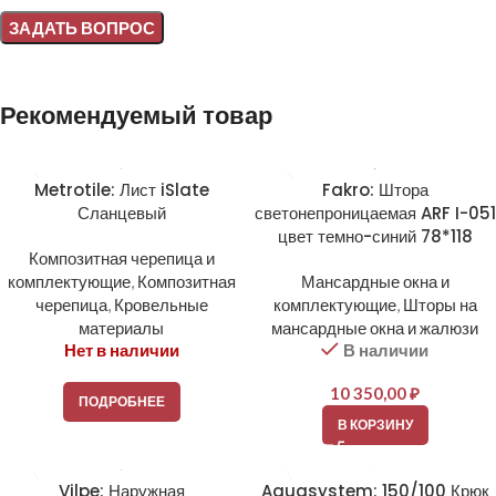
Alternative:
Рекомендуемый товар
Metrotile: Лист iSlate
Fakro: Штора
Сланцевый
светонепроницаемая ARF I-051
цвет темно-синий 78*118
Композитная черепица и
комплектующие
,
Композитная
Мансардные окна и
черепица
,
Кровельные
комплектующие
,
Шторы на
материалы
мансардные окна и жалюзи
Нет в наличии
В наличии
10 350,00
₽
ПОДРОБНЕЕ
В КОРЗИНУ
Vilpe: Наружная
Aquasystem: 150/100 Крюк