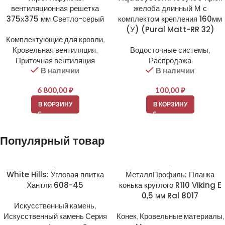
вентиляционная решетка
желоба длинный М с
375х375 мм Светло-серый
комплектом крепления 160мм
(У) (Pural Matt-RR 32)
Комплектующие для кровли
,
Кровельная вентиляция
,
Водосточные системы
,
Приточная вентиляция
Распродажа
В наличии
В наличии
6 800,00
₽
100,00
₽
В КОРЗИНУ
В КОРЗИНУ
Популярный товар
White Hills: Угловая плитка
МеталлПрофиль: Планка
Хантли 608-45
конька круглого R110 Viking E
0,5 мм Ral 8017
Искусственный камень
,
Искусственный камень Серия
Конек
,
Кровельные материалы
,