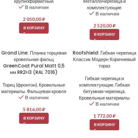
крупноформатный
Металлочерепица и
В наличии
комплектующие
В наличии
2 050,00
₽
2 520,00
₽
В КОРЗИНУ
В КОРЗИНУ
Grand Line: Планка торцевая
Roofshield: Гибкая черепица
кровельная фальц
Классик Модерн Коричневый
GreenCoat Pural Matt 0,5
тораз
мм RR2Н3 (RAL 7016)
Гибкая черепица и
Торец (фронтон)
,
Кровельные
комплектующие
,
Гибкая
материалы
,
Фальцевая кровля
битумная черепица
,
В наличии
Кровельные материалы
В наличии
5 816,00
₽
1 772,00
₽
В КОРЗИНУ
В КОРЗИНУ