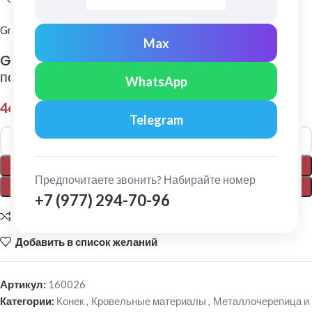
Grand Line
Max
Grand Line: Заглушка торцевая малого
полукруглого конька Pe RR 32
WhatsApp
463,00
₽
Telegram
Alternative:
В КОРЗИНУ
Предпочитаете звонить? Набирайте номер
ПОКУПКА В 1 КЛИК
+7 (977) 294-70-96
Добавить для сравнения
Добавить в список желаний
Артикул:
160026
Категории:
Конек
,
Кровельные материалы
,
Металлочерепица и