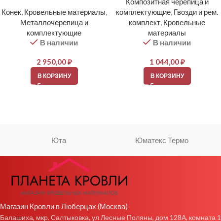
Композитная черепица и
Конек
,
Кровельные материалы
,
комплектующие
,
Гвозди и рем.
Металлочерепица и
комплект
,
Кровельные
комплектующие
материалы
В наличии
В наличии
2 950,00
₽
1 044,00
₽
В КОРЗИНУ
В КОРЗИНУ
Юта
Юматекс Термо
Магазин Кровли в Люберцах (Москва)
Балашиха, мкр. Салтыковка, ул Лесные Поляны, дом 128А, комната 1