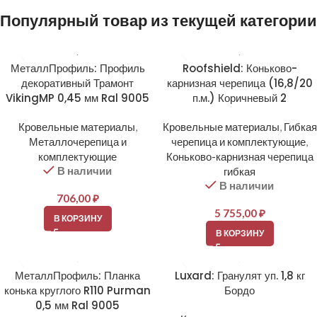
Популярный товар из текущей категории
МеталлПрофиль: Профиль
Roofshield: Коньково-
декоративный Трамонт
карнизная черепица (16,8/20
VikingMP 0,45 мм Ral 9005
п.м.) Коричневый 2
Кровельные материалы
,
Кровельные материалы
,
Гибкая
Металлочерепица и
черепица и комплектующие
,
комплектующие
Коньково-карнизная черепица
В наличии
гибкая
В наличии
706,00
₽
5 755,00
₽
В КОРЗИНУ
В КОРЗИНУ
МеталлПрофиль: Планка
Luxard: Гранулят уп. 1,8 кг
конька круглого R110 Purman
Бордо
0,5 мм Ral 9005