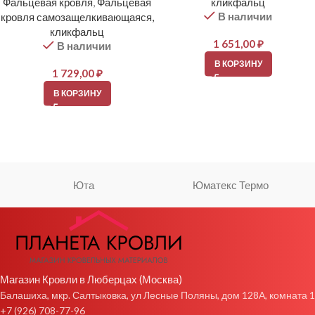
Фальцевая кровля
,
Фальцевая
кликфальц
В наличии
кровля самозащелкивающаяся,
кликфальц
1 651,00
₽
В наличии
В КОРЗИНУ
1 729,00
₽
В КОРЗИНУ
Юта
Юматекс Термо
Магазин Кровли в Люберцах (Москва)
Балашиха, мкр. Салтыковка, ул Лесные Поляны, дом 128А, комната 1
+7 (926) 708-77-96