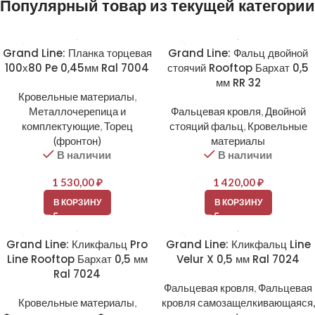
Популярный товар из текущей категории
Grand Line: Планка торцевая
Grand Line: Фальц двойной
100х80 Pe 0,45мм Ral 7004
стоячий Rooftop Бархат 0,5
мм RR 32
Кровельные материалы
,
Металлочерепица и
Фальцевая кровля
,
Двойной
комплектующие
,
Торец
стояций фальц
,
Кровельные
(фронтон)
материалы
В наличии
В наличии
1 530,00
₽
1 420,00
₽
В КОРЗИНУ
В КОРЗИНУ
Grand Line: Кликфальц Pro
Grand Line: Кликфальц Line
Line Rooftop Бархат 0,5 мм
Velur X 0,5 мм Ral 7024
Ral 7024
Фальцевая кровля
,
Фальцевая
Кровельные материалы
,
кровля самозащелкивающаяся,