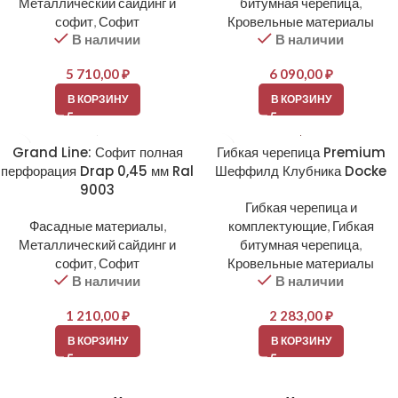
Металлический сайдинг и
битумная черепица
,
софит
,
Софит
Кровельные материалы
В наличии
В наличии
5 710,00
₽
6 090,00
₽
В КОРЗИНУ
В КОРЗИНУ
Grand Line: Софит полная
Гибкая черепица Premium
перфорация Drap 0,45 мм Ral
Шеффилд Клубника Docke
9003
Гибкая черепица и
Фасадные материалы
,
комплектующие
,
Гибкая
Металлический сайдинг и
битумная черепица
,
софит
,
Софит
Кровельные материалы
В наличии
В наличии
1 210,00
₽
2 283,00
₽
В КОРЗИНУ
В КОРЗИНУ