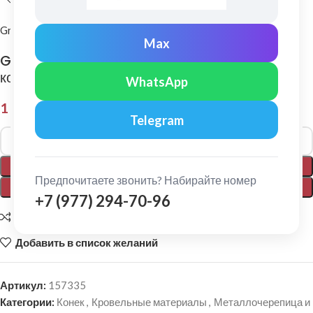
Grand Line
Max
Grand Line: Заглушка конусная полукруглого
конька Pe Ral 3003
WhatsApp
1 262,00
₽
Telegram
Alternative:
В КОРЗИНУ
Предпочитаете звонить? Набирайте номер
ПОКУПКА В 1 КЛИК
+7 (977) 294-70-96
Добавить для сравнения
Добавить в список желаний
Артикул:
157335
Категории:
Конек
,
Кровельные материалы
,
Металлочерепица и