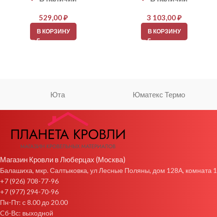
529,00
₽
3 103,00
₽
В КОРЗИНУ
В КОРЗИНУ
Юта
Юматекс Термо
Магазин Кровли в Люберцах (Москва)
Балашиха, мкр. Салтыковка, ул Лесные Поляны, дом 128А, комната 1
+7 (926) 708-77-96
+7 (977) 294-70-96
Пн-Пт: с 8.00 до 20.00
Cб-Вс: выходной