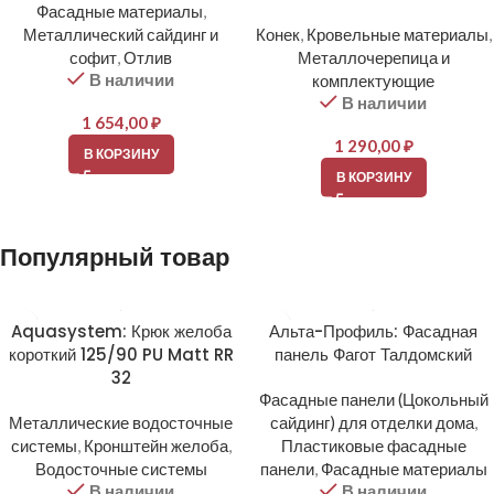
Фасадные материалы
,
Металлический сайдинг и
Конек
,
Кровельные материалы
,
софит
,
Отлив
Металлочерепица и
В наличии
комплектующие
В наличии
1 654,00
₽
1 290,00
₽
В КОРЗИНУ
В КОРЗИНУ
Популярный товар
Aquasystem: Крюк желоба
Альта-Профиль: Фасадная
короткий 125/90 PU Matt RR
панель Фагот Талдомский
32
Фасадные панели (Цокольный
Металлические водосточные
сайдинг) для отделки дома
,
системы
,
Кронштейн желоба
,
Пластиковые фасадные
Водосточные системы
панели
,
Фасадные материалы
В наличии
В наличии