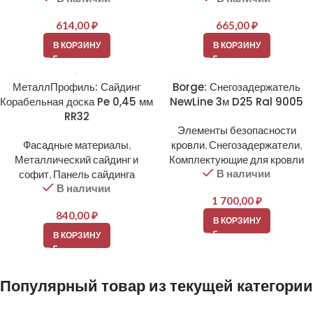
614,00
₽
665,00
₽
В КОРЗИНУ
В КОРЗИНУ
МеталлПрофиль: Сайдинг
Borge: Снегозадержатель
Корабельная доска Pe 0,45 мм
NewLine 3м D25 Ral 9005
RR32
Элементы безопасности
Фасадные материалы
,
кровли
,
Снегозадержатели
,
Металлический сайдинг и
Комплектующие для кровли
В наличии
софит
,
Панель сайдинга
В наличии
1 700,00
₽
840,00
₽
В КОРЗИНУ
В КОРЗИНУ
Популярный товар из текущей категории