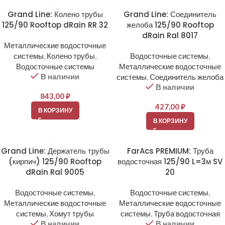
Grand Line: Колено трубы
Grand Line: Соединитель
125/90 Rooftop dRain RR 32
желоба 125/90 Rooftop
dRain Ral 8017
Металлические водосточные
системы
,
Колено трубы
,
Водосточные системы
,
Водосточные системы
Металлические водосточные
В наличии
системы
,
Соединитель желоба
В наличии
843,00
₽
427,00
₽
В КОРЗИНУ
В КОРЗИНУ
Grand Line: Держатель трубы
FarAcs PREMIUM: Труба
(кирпич) 125/90 Rooftop
водосточная 125/90 L=3м SV
dRain Ral 9005
20
Водосточные системы
,
Водосточные системы
,
Металлические водосточные
Металлические водосточные
системы
,
Хомут трубы
системы
,
Труба водосточная
В наличии
В наличии