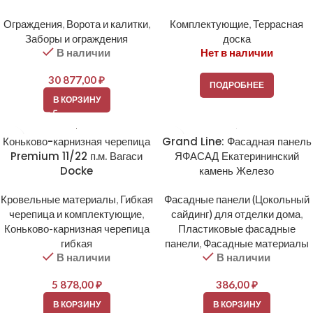
Ограждения
,
Ворота и калитки
,
Комплектующие
,
Террасная
Заборы и ограждения
доска
В наличии
Нет в наличии
30 877,00
₽
ПОДРОБНЕЕ
В КОРЗИНУ
Коньково-карнизная черепица
Grand Line: Фасадная панель
Premium 11/22 п.м. Вагаси
ЯФАСАД Екатерининский
Docke
камень Железо
Кровельные материалы
,
Гибкая
Фасадные панели (Цокольный
черепица и комплектующие
,
сайдинг) для отделки дома
,
Коньково-карнизная черепица
Пластиковые фасадные
гибкая
панели
,
Фасадные материалы
В наличии
В наличии
5 878,00
₽
386,00
₽
В КОРЗИНУ
В КОРЗИНУ