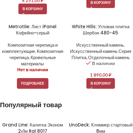
4 251,00
₽
В КОРЗИНУ
В КОРЗИНУ
Metrotile: Лист iPanel
White Hills: Угловая плитка
Кофейно-серый
Шербон 480-45
Композитная черепица и
Искусственный камень
,
комплектующие
,
Композитная
Искусственный камень Серия
черепица
,
Кровельные
Плитка, Отделочный камень
В наличии
материалы
Нет в наличии
1 890,00
₽
ПОДРОБНЕЕ
В КОРЗИНУ
Популярный товар
Grand Line: Калитка Эконом
UnoDeck: Кляммер стартовый
2х1м Ral 8017
8мм