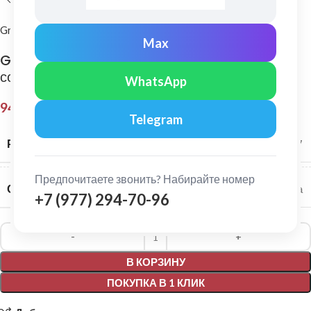
Grand Line
Max
Grand Line: Угол желоба универсальный
составной Классика 90-150° Коричневый
WhatsApp
941,00
₽
Telegram
РАЗМЕР СИСТЕМЫ
120/87
Предпочитаете звонить? Набирайте номер
СЕРИЯ
Классика
+7 (977) 294-70-96
Alternative:
В КОРЗИНУ
ПОКУПКА В 1 КЛИК