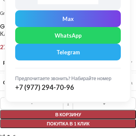
Grand Line
Max
Grand Line: Угол желоба универсальный
Классика 90° Белый
WhatsApp
271,00
₽
Telegram
РАЗМЕР СИСТЕМЫ
120/87
Предпочитаете звонить? Набирайте номер
СЕРИЯ
Классика
+7 (977) 294-70-96
Alternative:
В КОРЗИНУ
ПОКУПКА В 1 КЛИК