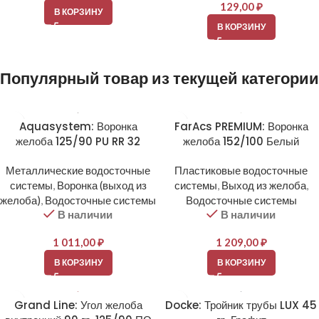
129,00
₽
В КОРЗИНУ
В КОРЗИНУ
Популярный товар из текущей категории
Aquasystem: Воронка
FarAcs PREMIUM: Воронка
желоба 125/90 PU RR 32
желоба 152/100 Белый
Металлические водосточные
Пластиковые водосточные
системы
,
Воронка (выход из
системы
,
Выход из желоба
,
желоба)
,
Водосточные системы
Водосточные системы
В наличии
В наличии
1 011,00
₽
1 209,00
₽
В КОРЗИНУ
В КОРЗИНУ
Grand Line: Угол желоба
Docke: Тройник трубы LUX 45