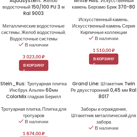
Aquasystem: Желоб
White Hills: Искусственный
водосточный 150/100 PU 3 м
камень Бергамо Брик 370-80
Ral 9003
Искусственный камень
,
Металлические водосточные
Искусственный камень Серия
системы
,
Желоб водосточный
,
Кирпичные коллекции
В наличии
Водосточные системы
В наличии
1 510,00
₽
3 023,00
₽
В КОРЗИНУ
В КОРЗИНУ
Stein_Rus: Тротуарная плитка
Grand Line: Штакетник Twin
Инсбрук Альпен 60мм
Ре двухсторонний 0,45 мм Ral
ColorMix гладкая Берилл
8017
Тротуарная плитка
,
Плитка для
Заборы и ограждения
,
тротуаров
Штакетник металлический для
В наличии
забора
В наличии
1 874,00
₽