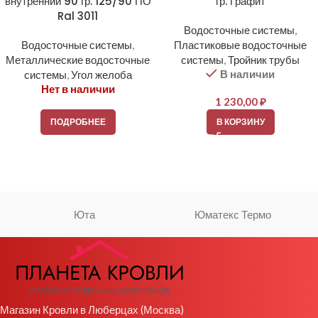
внутренний 90 гр. 125/90 ПО
гр. Графит
Ral 3011
Водосточные системы
,
Водосточные системы
,
Пластиковые водосточные
Металлические водосточные
системы
,
Тройник трубы
В наличии
системы
,
Угол желоба
Нет в наличии
1 230,00
₽
ПОДРОБНЕЕ
В КОРЗИНУ
Юта
Юматекс Термо
Магазин Кровли в Люберцах (Москва)