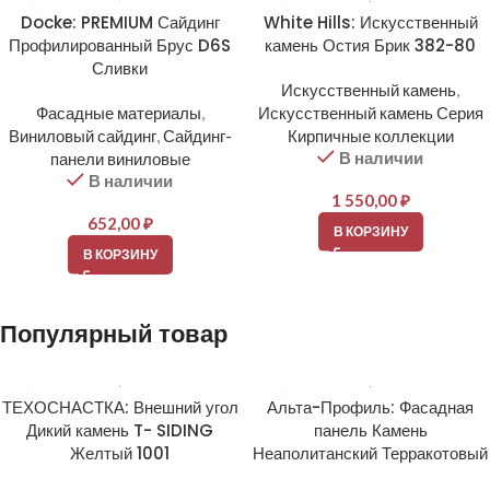
Docke: PREMIUM Сайдинг
White Hills: Искусственный
Профилированный Брус D6S
камень Остия Брик 382-80
Сливки
Искусственный камень
,
Фасадные материалы
,
Искусственный камень Серия
Виниловый сайдинг
,
Сайдинг-
Кирпичные коллекции
В наличии
панели виниловые
В наличии
1 550,00
₽
652,00
₽
В КОРЗИНУ
В КОРЗИНУ
Популярный товар
ТЕХОСНАСТКА: Внешний угол
Альта-Профиль: Фасадная
Дикий камень T- SIDING
панель Камень
Желтый 1001
Неаполитанский Терракотовый