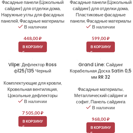
Фасадные панели (Цокольный
Фасадные панели (Цокольный
сайдинг) для отделки дома
,
сайдинг) для отделки дома
,
Наружные углы для фасадных
Пластиковые фасадные
панелей
,
Фасадные материалы
панели
,
Фасадные материалы
В наличии
В наличии
448,00
₽
599,00
₽
В КОРЗИНУ
В КОРЗИНУ
Vilpe: Дефлектор Ross
Grand Line: Сайдинг
ф125/135 Черный
Корабельная Доска Satin 0,5
мм RR 32
Комплектующие для кровли
,
Кровельная вентиляция
,
Фасадные материалы
,
Цокольные дефлекторы
Металлический сайдинг и
В наличии
софит
,
Панель сайдинга
В наличии
7 505,00
₽
968,00
₽
В КОРЗИНУ
В КОРЗИНУ