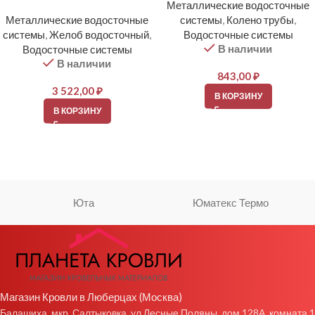
Металлические водосточные
Металлические водосточные
системы
,
Колено трубы
,
системы
,
Желоб водосточный
,
Водосточные системы
В наличии
Водосточные системы
В наличии
843,00
₽
3 522,00
₽
В КОРЗИНУ
В КОРЗИНУ
Юта
Юматекс Термо
Магазин Кровли в Люберцах (Москва)
Балашиха, мкр. Салтыковка, ул Лесные Поляны, дом 128А, комната 1