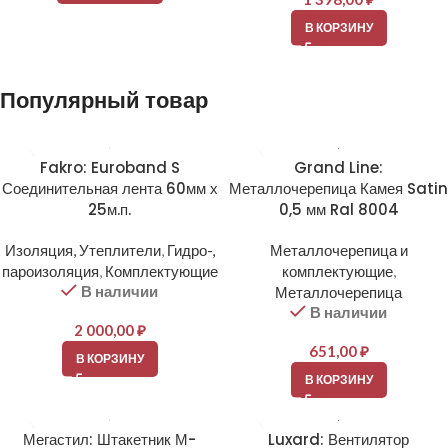
В КОРЗИНУ
Популярный товар
Fakro: Euroband S
Grand Line:
Соединительная лента 60мм х
Металлочерепица Камея Satin
25м.п.
0,5 мм Ral 8004
Изоляция, Утеплители
,
Гидро-,
Металлочерепица и
пароизоляция
,
Комплектующие
комплектующие
,
В наличии
Металлочерепица
В наличии
2 000,00
₽
651,00
₽
В КОРЗИНУ
В КОРЗИНУ
Мегастил: Штакетник М-
Luxard: Вентилятор