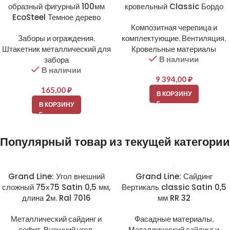
образный фигурный 100мм
кровельный Classic Бордо
EcoSteel Темное дерево
Композитная черепица и
Заборы и ограждения
,
комплектующие
,
Вентиляция
,
Штакетник металлический для
Кровельные материалы
В наличии
забора
В наличии
9 394,00
₽
165,00
₽
В КОРЗИНУ
В КОРЗИНУ
Популярный товар из текущей категории
Grand Line: Угол внешний
Grand Line: Сайдинг
сложный 75х75 Satin 0,5 мм,
Вертикаль classic Satin 0,5
длина 2м. Ral 7016
мм RR 32
Металлический сайдинг и
Фасадные материалы
,
софит
,
Внешний угол
,
Металлический сайдинг и