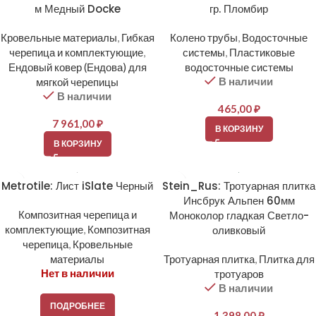
м Медный Docke
гр. Пломбир
Кровельные материалы
,
Гибкая
Колено трубы
,
Водосточные
черепица и комплектующие
,
системы
,
Пластиковые
Ендовый ковер (Ендова) для
водосточные системы
В наличии
мягкой черепицы
В наличии
465,00
₽
7 961,00
₽
В КОРЗИНУ
В КОРЗИНУ
Metrotile: Лист iSlate Черный
Stein_Rus: Тротуарная плитка
Инсбрук Альпен 60мм
Композитная черепица и
Моноколор гладкая Светло-
комплектующие
,
Композитная
оливковый
черепица
,
Кровельные
материалы
Тротуарная плитка
,
Плитка для
Нет в наличии
тротуаров
В наличии
ПОДРОБНЕЕ
1 398,00
₽