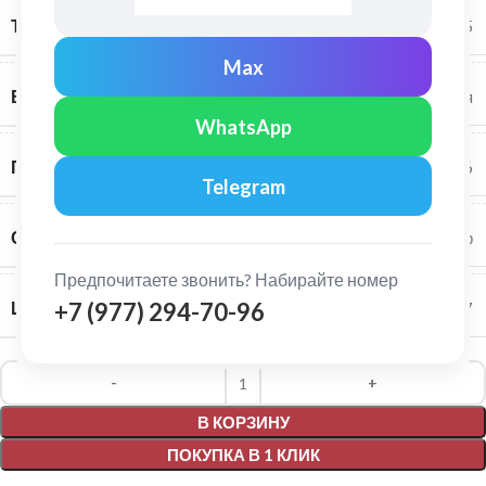
ТОЛЩИНА МЕТАЛЛА
0,5
Max
ВИД ПОВЕРХНОСТИ
матовая
WhatsApp
ПОЛЕЗНАЯ ШИРИНА ПАНЕЛИ, ММ
326
Telegram
СОСТАВ ПОКРЫТИЯ
полиэстер
Предпочитаете звонить? Набирайте номер
ШИРИНА ПАНЕЛИ, ММ
+7 (977) 294-70-96
357
Alternative:
В КОРЗИНУ
ПОКУПКА В 1 КЛИК