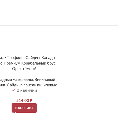
та-Профиль: Сайдинг Канада
Docke: PREMIUM Сайд
с Премиум Корабельный брус
Корабельный брус D4.5D К
Орех тёмный
Фасадные материалы
,
Вин
адные материалы
,
Виниловый
сайдинг
,
Сайдинг-панели ви
В наличии
инг
,
Сайдинг-панели виниловые
В наличии
364,00
₽
514,00
₽
В КОРЗИНУ
В КОРЗИНУ