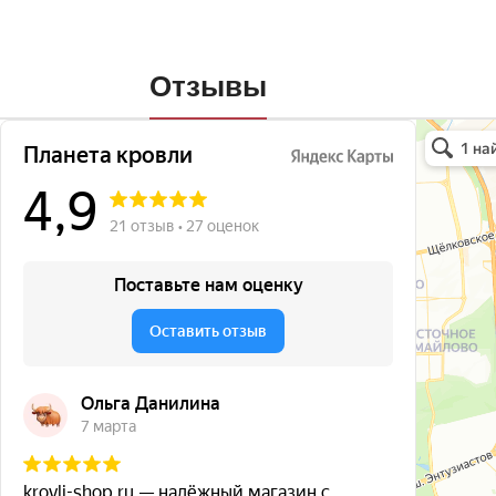
Отзывы
Планета кро
Кровля и кр
Окна в Бала