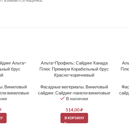
ет взимается наценка.
йдинг Альта-
Альта-Профиль: Сайдинг Канада
Аль
ьный брус
Плюс Премиум Корабельный брус
Плю
ый
Красно-коричневый
лы
,
Виниловый
Фасадные материалы
,
Виниловый
Фас
ели виниловые
сайдинг
,
Сайдинг-панели виниловые
сайд
чии
В наличии
₽
514,00
₽
НУ
В КОРЗИНУ