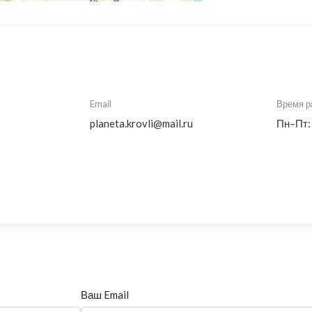
Email
Время р
planeta.krovli@mail.ru
Пн–Пт:
Ваш Email