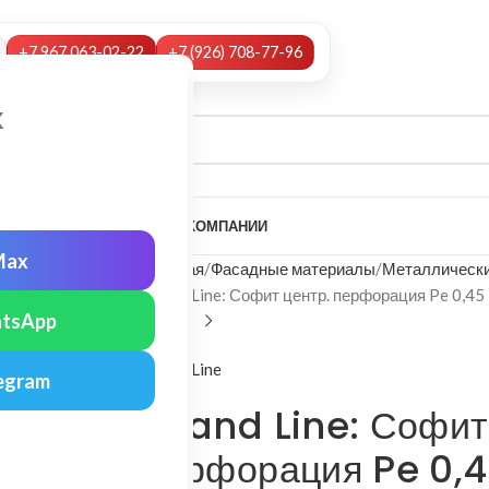
+7 967 063-02-22
+7 (926) 708-77-96
х
А
НАШИ УСЛУГИ
МОНТАЖ
О КОМПАНИИ
Max
Главная
Фасадные материалы
Металлически
Grand Line: Софит центр. перфорация Pe 0,45
tsApp
Grand Line
egram
Grand Line: Софит
перфорация Pe 0,4