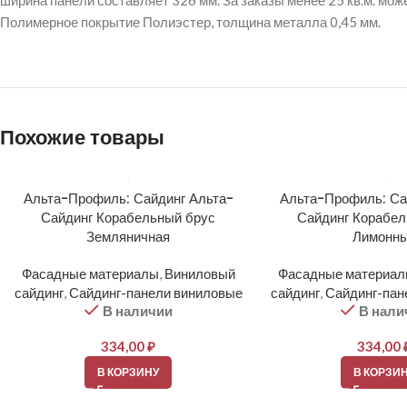
ширина панели составляет 326 мм. За заказы менее 25 кв.м. мож
Полимерное покрытие Полиэстер, толщина металла 0,45 мм.
Похожие товары
Альта-Профиль: Сайдинг Альта-
Альта-Профиль: Са
Сайдинг Корабельный брус
Сайдинг Корабел
Земляничная
Лимонн
Фасадные материалы
,
Виниловый
Фасадные материа
сайдинг
,
Сайдинг-панели виниловые
сайдинг
,
Сайдинг-пан
В наличии
В нали
334,00
₽
334,00
В КОРЗИНУ
В КОРЗИ