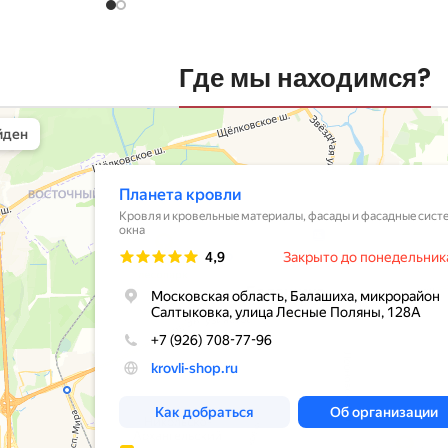
Где мы находимся?
вли
овельные материалы в Балашихе
шихе