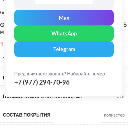
Grand Line
Max
Grand Line: Софит центр. перфорация Pe 0,45
мм Ral 5005
WhatsApp
1 034,00
₽
Telegram
ТОЛЩИНА МЕТАЛЛА
0,45
Предпочитаете звонить? Набирайте номер
ВИД ПОВЕРХНОСТИ
глянцевая
+7 (977) 294-70-96
ПОЛЕЗНАЯ ШИРИНА ПАНЕЛИ, ММ
326
СОСТАВ ПОКРЫТИЯ
полиэстер