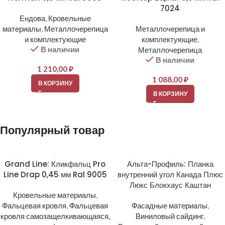
7024
Ендова
,
Кровельные
материалы
,
Металлочерепица
Металлочерепица и
и комплектующие
комплектующие
,
В наличии
Металлочерепица
В наличии
1 210,00
₽
1 088,00
₽
В КОРЗИНУ
В КОРЗИНУ
Популярный товар
Grand Line: Кликфальц Pro
Альта-Профиль: Планка
Line Drap 0,45 мм Ral 9005
внутренний угол Канада Плюс
Люкс Блокхаус Каштан
Кровельные материалы
,
Фальцевая кровля
,
Фальцевая
Фасадные материалы
,
кровля самозащелкивающаяся,
Виниловый сайдинг
,