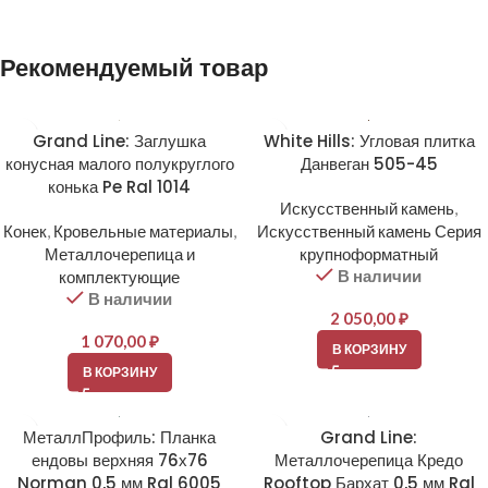
Alternative:
Рекомендуемый товар
Grand Line: Заглушка
White Hills: Угловая плитка
конусная малого полукруглого
Данвеган 505-45
конька Pe Ral 1014
Искусственный камень
,
Конек
,
Кровельные материалы
,
Искусственный камень Серия
Металлочерепица и
крупноформатный
В наличии
комплектующие
В наличии
2 050,00
₽
1 070,00
₽
В КОРЗИНУ
В КОРЗИНУ
МеталлПрофиль: Планка
Grand Line:
ендовы верхняя 76х76
Металлочерепица Кредо
Norman 0,5 мм Ral 6005
Rooftop Бархат 0,5 мм Ral