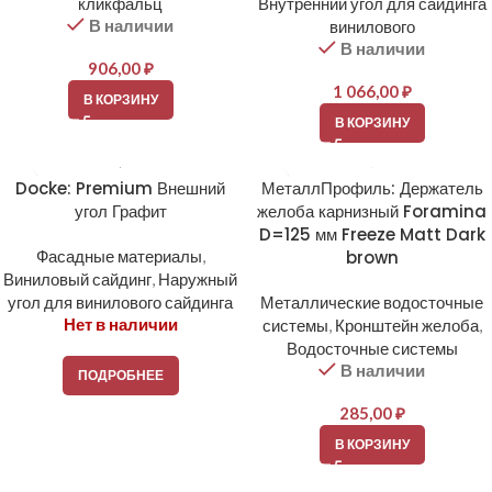
кликфальц
Внутренний угол для сайдинга
В наличии
винилового
В наличии
906,00
₽
1 066,00
₽
В КОРЗИНУ
В КОРЗИНУ
Docke: Premium Внешний
МеталлПрофиль: Держатель
угол Графит
желоба карнизный Foramina
D=125 мм Freeze Matt Dark
Фасадные материалы
,
brown
Виниловый сайдинг
,
Наружный
угол для винилового сайдинга
Металлические водосточные
Нет в наличии
системы
,
Кронштейн желоба
,
Водосточные системы
В наличии
ПОДРОБНЕЕ
285,00
₽
В КОРЗИНУ