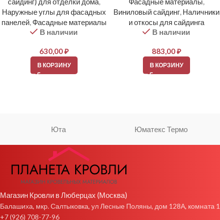
сайдинг) для отделки дома
,
Фасадные материалы
,
Наружные углы для фасадных
Виниловый сайдинг
,
Наличники
панелей
,
Фасадные материалы
и откосы для сайдинга
В наличии
В наличии
630,00
₽
883,00
₽
В КОРЗИНУ
В КОРЗИНУ
Юта
Юматекс Термо
Магазин Кровли в Люберцах (Москва)
Балашиха, мкр. Салтыковка, ул Лесные Поляны, дом 128А, комната 1
+7 (926) 708-77-96