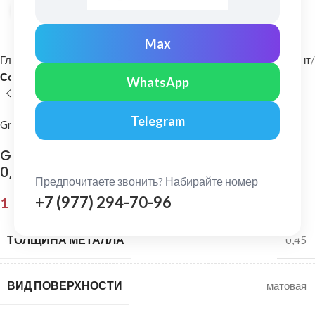
Нажмите, чтобы увеличить
Max
Главная
Фасадные материалы
Металлический сайдинг и софит
Софит
WhatsApp
Telegram
Grand Line
Grand Line: Софит центр. перфорация Drap
0,45 мм Ral 9003
Предпочитаете звонить? Набирайте номер
+7 (977) 294-70-96
1 216,00
₽
ТОЛЩИНА МЕТАЛЛА
0,45
ВИД ПОВЕРХНОСТИ
матовая