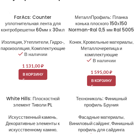
FarAcs: Counter
МеталлПрофиль: Планка
уплотнительная лента для
конька плоского 150х150
контробрешетки 60мм х 30м.п
Norman-Ral 0,5 мм Ral 5005
Изоляция, Утеплители
,
Гидро-,
Конек
,
Кровельные материалы
,
пароизоляция
,
Комплектующие
Металлочерепица и
В наличии
комплектующие
В наличии
1 131,00
₽
1 595,00
₽
В КОРЗИНУ
В КОРЗИНУ
White Hills: Плоскостной
Технониколь: Финишный
элемент Тиволи PL
профиль Бруния
Искусственный камень
,
Фасадные материалы
,
Декоративные элементы к
Виниловый сайдинг
,
Финишный
искусственному камню
,
профиль для сайдинга