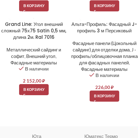
В КОРЗИНУ
В КОРЗИНУ
Grand Line: Угол внешний
Альта-Профиль: Фасадный J-
сложный 75х75 Satin 0,5 мм,
профиль 3 м Персиковый
длина 2м. Ral 7016
Фасадные панели (Цокольный
Металлический сайдинг и
сайдинг) для отделки дома
,
J -
софит
,
Внешний угол
,
профиль/облицовочная планка
Фасадные материалы
для фасадных панелей
,
В наличии
Фасадные материалы
В наличии
2 152,00
₽
226,00
₽
В КОРЗИНУ
В КОРЗИНУ
Юта
Юматекс Термо