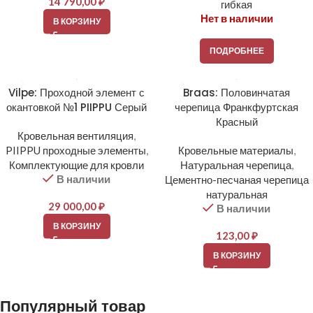
14 790,00
₽
гибкая
Нет в наличии
В КОРЗИНУ
ПОДРОБНЕЕ
Vilpe: Проходной элемент с
Braas: Половинчатая
окантовкой №1 PIIPPU Серый
черепица Франкфуртская
Красный
Кровельная вентиляция
,
PIIPPU проходные элементы
,
Кровельные материалы
,
Комплектующие для кровли
Натуральная черепица
,
В наличии
Цементно-песчаная черепица
натуральная
29 000,00
₽
В наличии
В КОРЗИНУ
123,00
₽
В КОРЗИНУ
Популярный товар