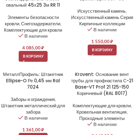
овальный 45х25 3м RR 11
Искусственный камень
,
Элементы безопасности
Искусственный камень Серия
кровли
,
Снегозадержатели
,
Кирпичные коллекции
В наличии
Комплектующие для кровли
В наличии
1 550,00
₽
4 085,00
₽
В КОРЗИНУ
В КОРЗИНУ
МеталлПрофиль: Штакетник
Krovent: Основание вент
Ellipse-O Ре 0,45 мм Ral
трубы для профнастила С-21
7024
Base-VT Prof 21 125-150
Коричневый (RAL 8017)
Заборы и ограждения
,
Штакетник металлический для
Комплектующие для кровли
,
забора
Кровельная вентиляция
,
В наличии
Проходные элементы
В наличии
1 361,00
₽