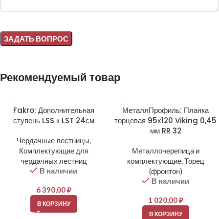
Alternative:
Рекомендуемый товар
Fakro: Дополнительная
МеталлПрофиль: Планка
ступень LSS к LST 24см
торцевая 95х120 Viking 0,45
мм RR 32
Чердачные лестницы
,
Комплектующие для
Металлочерепица и
чердачных лестниц
комплектующие
,
Торец
В наличии
(фронтон)
В наличии
6 390,00
₽
1 020,00
₽
В КОРЗИНУ
В КОРЗИНУ