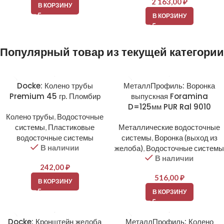
2 163,00
₽
В КОРЗИНУ
В КОРЗИНУ
Популярный товар из текущей категории
Docke: Колено трубы
МеталлПрофиль: Воронка
Premium 45 гр. Пломбир
выпускная Foramina
D=125мм PUR Ral 9010
Колено трубы
,
Водосточные
системы
,
Пластиковые
Металлические водосточные
водосточные системы
системы
,
Воронка (выход из
В наличии
желоба)
,
Водосточные системы
В наличии
242,00
₽
516,00
₽
В КОРЗИНУ
В КОРЗИНУ
Docke: Кронштейн желоба
МеталлПрофиль: Колено