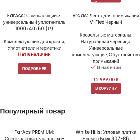
FarAcs: Самоклеящийся
Braas: Лента для примыканий
универсальный уплотнитель
V-Flex Черный
1000х40х50 (Р)
Кровельные материалы
,
Комплектующие для кровли
,
Натуральная черепица
,
Уплотнители и герметики
Универсальные
Нет в наличии
комплектующие
,
Обустройство
примыканий
В наличии
ПОДРОБНЕЕ
12 999,00
₽
В КОРЗИНУ
Популярный товар
FarAcs PREMIUM:
White Hills: Угловая плитка
Снегозадержатель плоско-
Бремен Брик 307-85