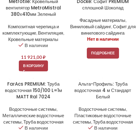
Metrotile: Кровельный
Docke: Софит PREMIUM
вентилятор MetroMistral
сплошной Шоколад
380х410мм Зеленый
Фасадные материалы
,
Композитная черепица и
Виниловый сайдинг
,
Софит для
комплектующие
,
Вентиляция
,
винилового сайдинга
Нет в наличии
Кровельные материалы
В наличии
ПОДРОБНЕЕ
11 921,00
₽
В КОРЗИНУ
FarAcs PREMIUM: Труба
Альта-Профиль: Труба
водосточная 150/100 L=1м
водосточная 4 м Стандарт
MATT Ral 7024
Белый
Водосточные системы
,
Водосточные системы
,
Металлические водосточные
Пластиковые водосточные
системы
,
Труба водосточная
системы
,
Труба водосточная
В наличии
В наличии