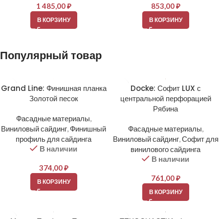
1 485,00
₽
853,00
₽
В КОРЗИНУ
В КОРЗИНУ
Популярный товар
Grand Line: Финишная планка
Docke: Софит LUX с
Золотой песок
центральной перфорацией
Рябина
Фасадные материалы
,
Виниловый сайдинг
,
Финишный
Фасадные материалы
,
профиль для сайдинга
Виниловый сайдинг
,
Софит для
В наличии
винилового сайдинга
В наличии
374,00
₽
761,00
₽
В КОРЗИНУ
В КОРЗИНУ