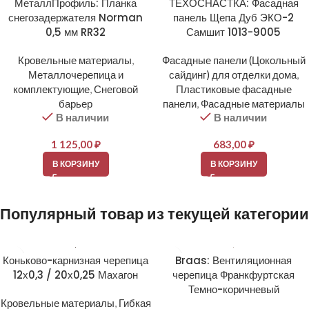
МеталлПрофиль: Планка
ТЕХОСНАСТКА: Фасадная
снегозадержателя Norman
панель Щепа Дуб ЭКО-2
0,5 мм RR32
Самшит 1013-9005
Кровельные материалы
,
Фасадные панели (Цокольный
Металлочерепица и
сайдинг) для отделки дома
,
комплектующие
,
Снеговой
Пластиковые фасадные
барьер
панели
,
Фасадные материалы
В наличии
В наличии
1 125,00
₽
683,00
₽
В КОРЗИНУ
В КОРЗИНУ
Популярный товар из текущей категории
Коньково-карнизная черепица
Braas: Вентиляционная
12х0,3 / 20х0,25 Махагон
черепица Франкфуртская
Темно-коричневый
Кровельные материалы
,
Гибкая