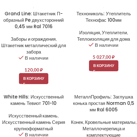
Grand Line: Штакетник П-
Технониколь: Утеплитель
образный Pe двухсторонний
Технофас 100мм
0,45 мм Ral 7016
Изоляция, Утеплители
,
Заборы и ограждения
,
Теплоизоляция для дома
В наличии
Штакетник металлический для
забора
5 027,00
₽
В наличии
В КОРЗИНУ
120,00
₽
В КОРЗИНУ
White Hills: Искусственный
МеталлПрофиль: Заглушка
камень Тевиот 701-10
конька простая Norman 0,5
мм Ral 6005
Искусственный камень
,
Искусственный камень Серия
Конек
,
Кровельные материалы
,
крупноформатный
Металлочерепица и
В наличии
комплектующие