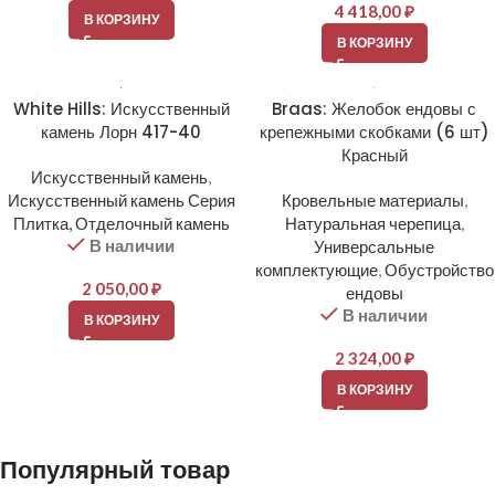
4 418,00
₽
В КОРЗИНУ
В КОРЗИНУ
White Hills: Искусственный
Braas: Желобок ендовы с
камень Лорн 417-40
крепежными скобками (6 шт)
Красный
Искусственный камень
,
Искусственный камень Серия
Кровельные материалы
,
Плитка, Отделочный камень
Натуральная черепица
,
В наличии
Универсальные
комплектующие
,
Обустройство
2 050,00
₽
ендовы
В наличии
В КОРЗИНУ
2 324,00
₽
В КОРЗИНУ
Популярный товар