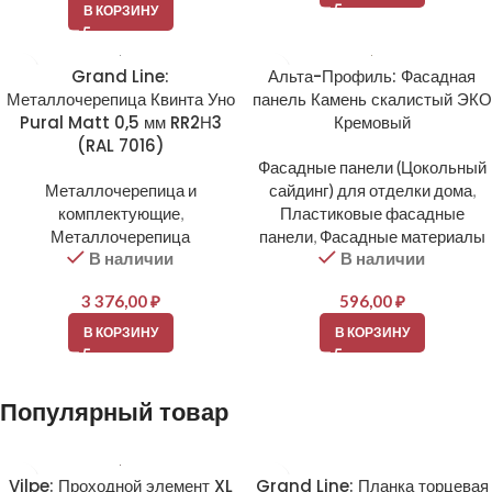
В КОРЗИНУ
Grand Line:
Альта-Профиль: Фасадная
Металлочерепица Квинта Уно
панель Камень скалистый ЭКО
Pural Matt 0,5 мм RR2Н3
Кремовый
(RAL 7016)
Фасадные панели (Цокольный
Металлочерепица и
сайдинг) для отделки дома
,
комплектующие
,
Пластиковые фасадные
Металлочерепица
панели
,
Фасадные материалы
В наличии
В наличии
3 376,00
₽
596,00
₽
В КОРЗИНУ
В КОРЗИНУ
Популярный товар
Vilpe: Проходной элемент XL
Grand Line: Планка торцевая