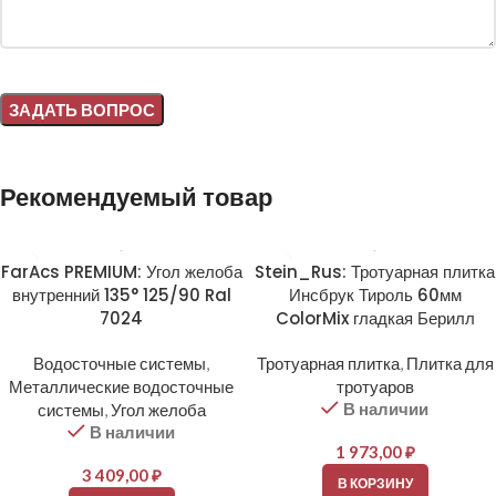
Alternative:
Рекомендуемый товар
FarAcs PREMIUM: Угол желоба
Stein_Rus: Тротуарная плитка
внутренний 135° 125/90 Ral
Инсбрук Тироль 60мм
7024
ColorMix гладкая Берилл
Водосточные системы
,
Тротуарная плитка
,
Плитка для
Металлические водосточные
тротуаров
В наличии
системы
,
Угол желоба
В наличии
1 973,00
₽
3 409,00
₽
В КОРЗИНУ