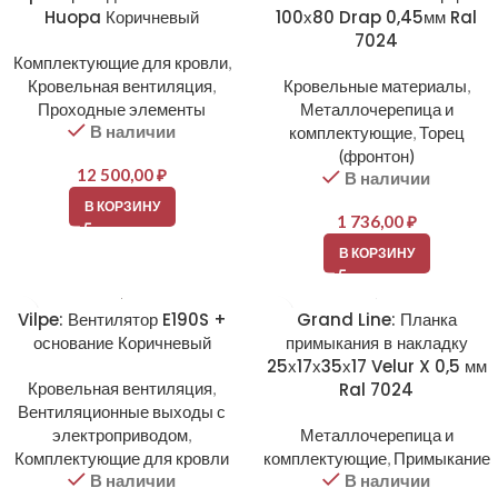
Huopa Коричневый
100х80 Drap 0,45мм Ral
7024
Комплектующие для кровли
,
Кровельная вентиляция
,
Кровельные материалы
,
Проходные элементы
Металлочерепица и
В наличии
комплектующие
,
Торец
(фронтон)
12 500,00
₽
В наличии
В КОРЗИНУ
1 736,00
₽
В КОРЗИНУ
Vilpe: Вентилятор E190S +
Grand Line: Планка
основание Коричневый
примыкания в накладку
25х17х35х17 Velur X 0,5 мм
Кровельная вентиляция
,
Ral 7024
Вентиляционные выходы с
электроприводом
,
Металлочерепица и
Комплектующие для кровли
комплектующие
,
Примыкание
В наличии
В наличии