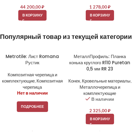
44 200,00
₽
1 278,00
₽
В КОРЗИНУ
В КОРЗИНУ
Популярный товар из текущей категории
Metrotile: Лист Romana
МеталлПрофиль: Планка
Рустик
конька круглого R110 Puretan
0,5 мм RR 23
Композитная черепица и
комплектующие
,
Композитная
Конек
,
Кровельные материалы
,
черепица
Металлочерепица и
Нет в наличии
комплектующие
В наличии
ПОДРОБНЕЕ
2 325,00
₽
В КОРЗИНУ