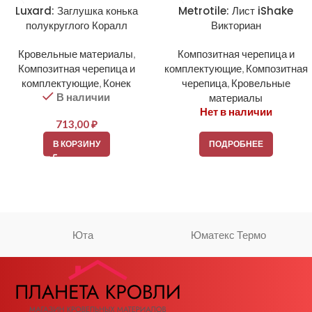
Luxard: Заглушка конька
Metrotile: Лист iShake
полукруглого Коралл
Викториан
Кровельные материалы
,
Композитная черепица и
Композитная черепица и
комплектующие
,
Композитная
комплектующие
,
Конек
черепица
,
Кровельные
В наличии
материалы
Нет в наличии
713,00
₽
В КОРЗИНУ
ПОДРОБНЕЕ
Юта
Юматекс Термо