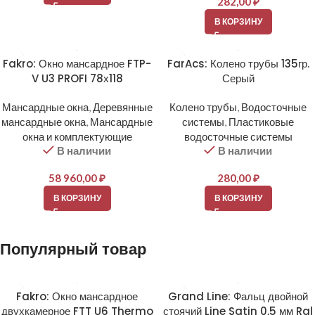
282,00
₽
В КОРЗИНУ
Fakro: Окно мансардное FTP-
FarAcs: Колено трубы 135гр.
V U3 PROFI 78х118
Серый
Мансардные окна
,
Деревянные
Колено трубы
,
Водосточные
мансардные окна
,
Мансардные
системы
,
Пластиковые
окна и комплектующие
водосточные системы
В наличии
В наличии
58 960,00
₽
280,00
₽
В КОРЗИНУ
В КОРЗИНУ
Популярный товар
Fakro: Окно мансардное
Grand Line: Фальц двойной
двухкамерное FTT U6 Thermo
стоячий Line Satin 0,5 мм Ral