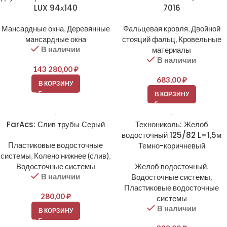
LUX 94х140
7016
Мансардные окна
,
Деревянные
Фальцевая кровля
,
Двойной
мансардные окна
стояций фальц
,
Кровельные
В наличии
материалы
В наличии
143 280,00
₽
683,00
₽
В КОРЗИНУ
В КОРЗИНУ
FarAcs: Слив трубы Серый
Технониколь: Желоб
водосточный 125/82 L=1,5м
Пластиковые водосточные
Темно-коричневый
системы
,
Колено нижнее (слив)
,
Водосточные системы
Желоб водосточный
,
В наличии
Водосточные системы
,
Пластиковые водосточные
280,00
₽
системы
В наличии
В КОРЗИНУ