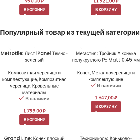
990,00
₽
11 921,00
₽
В КОРЗИНУ
В КОРЗИНУ
Популярный товар из текущей категории
Metrotile: Лист iPanel Темно-
Мегастил: Тройник Y конька
зеленый
полукруглого Ре Matt 0,45 мм
Композитная черепица и
Конек
,
Металлочерепица и
комплектующие
,
Композитная
комплектующие
В наличии
черепица
,
Кровельные
материалы
1 647,00
₽
В наличии
В КОРЗИНУ
1 799,00
₽
В КОРЗИНУ
Grand Line: Конек плоский
Технониколь: Коньково-