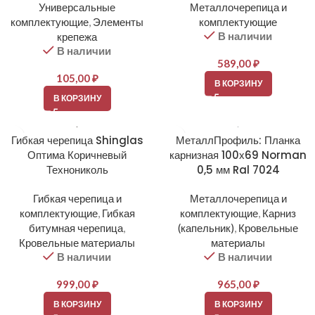
Универсальные
Металлочерепица и
комплектующие
,
Элементы
комплектующие
В наличии
крепежа
В наличии
589,00
₽
105,00
₽
В КОРЗИНУ
В КОРЗИНУ
Гибкая черепица Shinglas
МеталлПрофиль: Планка
Оптима Коричневый
карнизная 100х69 Norman
Технониколь
0,5 мм Ral 7024
Гибкая черепица и
Металлочерепица и
комплектующие
,
Гибкая
комплектующие
,
Карниз
битумная черепица
,
(капельник)
,
Кровельные
Кровельные материалы
материалы
В наличии
В наличии
999,00
₽
965,00
₽
В КОРЗИНУ
В КОРЗИНУ