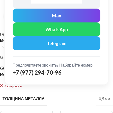
Max
Нажмите, чтобы увеличить
WhatsApp
Главная
Кровельные материалы
Металлочерепица и комплектующие
Telegram
Grand Line
Предпочитаете звонить? Набирайте номер
Grand Line: Конек плоский 150х40х150 мм
+7 (977) 294-70-96
Rooftop Бархат 0,5 мм Ral 8017
3 724,00
₽
ТОЛЩИНА МЕТАЛЛА
0,5 мм