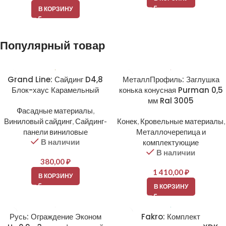
В КОРЗИНУ
Популярный товар
Grand Line: Сайдинг D4,8
МеталлПрофиль: Заглушка
Блок-хаус Карамельный
конька конусная Purman 0,5
мм Ral 3005
Фасадные материалы
,
Виниловый сайдинг
,
Сайдинг-
Конек
,
Кровельные материалы
,
панели виниловые
Металлочерепица и
В наличии
комплектующие
В наличии
380,00
₽
1 410,00
₽
В КОРЗИНУ
В КОРЗИНУ
Русь: Ограждение Эконом
Fakro: Комплект