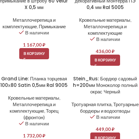
примыкание в штробу 60 Velur
декоративный Монтерра ПЭ
X 0,5 мм
0,4 мм Ral 5005
Металлочерепица и
Кровельные материалы
,
комплектующие
,
Примыкание
Металлочерепица и
В наличии
комплектующие
В наличии
1 167,00
₽
436,00
₽
В КОРЗИНУ
В КОРЗИНУ
Grand Line: Планка торцевая
Stein_Rus: Бордюр садовый
100х80 Satin 0,5мм Ral 9005
h=200мм Моноколор полный
окрас Черный
Кровельные материалы
,
Металлочерепица и
Тротуарная плитка
,
Тротуарные
комплектующие
,
Торец
бордюры и водоотводы
В наличии
(фронтон)
В наличии
449,00
₽
1 732,00
₽
В КОРЗИНУ