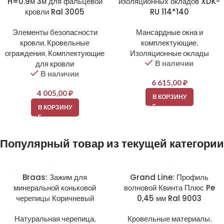
H=0.9м 3м для фальцевой
изоляционных окладов XDK-
кровли Ral 3005
RU 114*140
Элементы безопасности
Мансардные окна и
кровли
,
Кровельные
комплектующие
,
ограждения
,
Комплектующие
Изоляционные оклады
В наличии
для кровли
В наличии
6 615,00
₽
4 005,00
₽
В КОРЗИНУ
В КОРЗИНУ
Популярный товар из текущей категории
Braas: Зажим для
Grand Line: Профиль
минеральной коньковой
волновой Квинта Плюс Pe
черепицы Коричневый
0,45 мм Ral 9003
Натуральная черепица
,
Кровельные материалы
,