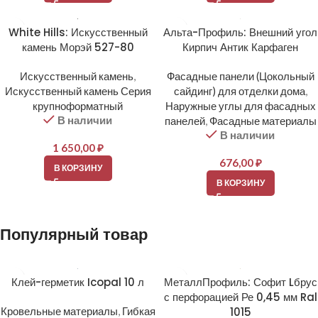
White Hills: Искусственный
Альта-Профиль: Внешний угол
камень Морэй 527-80
Кирпич Антик Карфаген
Искусственный камень
,
Фасадные панели (Цокольный
Искусственный камень Серия
сайдинг) для отделки дома
,
крупноформатный
Наружные углы для фасадных
В наличии
панелей
,
Фасадные материалы
В наличии
1 650,00
₽
676,00
₽
В КОРЗИНУ
В КОРЗИНУ
Популярный товар
Клей-герметик Icopal 10 л
МеталлПрофиль: Софит Lбрус
с перфорацией Ре 0,45 мм Ral
Кровельные материалы
,
Гибкая
1015