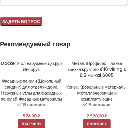
Alternative:
Рекомендуемый товар
Docke: Угол наружный Дюфур
МеталлПрофиль: Планка
Инсбрук
конька круглого R110 Viking E
0,5 мм Ral 6005
Фасадные панели (Цокольный
сайдинг) для отделки дома
,
Конек
,
Кровельные материалы
,
Наружные углы для фасадных
Металлочерепица и
панелей
,
Фасадные материалы
комплектующие
В наличии
В наличии
576,00
₽
2 520,00
₽
В КОРЗИНУ
В КОРЗИНУ