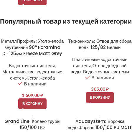
Популярный товар из текущей категории
МеталлПрофиль: Угол желоба
Технониколь: Отвод для сбора
внутренний 90° Foramina
воды 125/82 Белый
D=125мм Freeze Matt Grey
Пластиковые водосточные
Водосточные системы
,
системы
,
Отвод дождевой
Металлические водосточные
воды
,
Водосточные системы
В наличии
системы
,
Угол желоба
В наличии
305,00
₽
1 609,00
₽
В КОРЗИНУ
В КОРЗИНУ
Grand Line: Колено трубы
Aquasystem: Воронка
150/100 ПО
водосборная 150/100 PU Matt