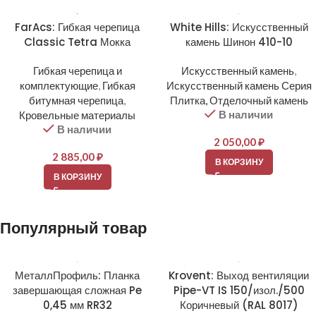
FarAcs: Гибкая черепица
White Hills: Искусственный
Classic Tetra Мокка
камень Шинон 410-10
Гибкая черепица и
Искусственный камень
,
комплектующие
,
Гибкая
Искусственный камень Серия
битумная черепица
,
Плитка, Отделочный камень
В наличии
Кровельные материалы
В наличии
2 050,00
₽
2 885,00
₽
В КОРЗИНУ
В КОРЗИНУ
Популярный товар
МеталлПрофиль: Планка
Krovent: Выход вентиляции
завершающая сложная Pe
Pipe-VT IS 150/изол./500
0,45 мм RR32
Коричневый (RAL 8017)