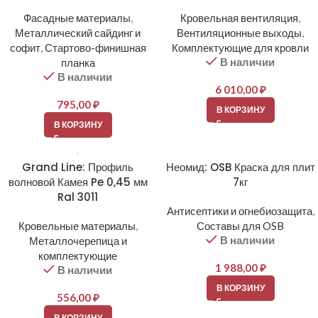
Фасадные материалы
,
Кровельная вентиляция
,
Металлический сайдинг и
Вентиляционные выходы
,
софит
,
Стартово-финишная
Комплектующие для кровли
В наличии
планка
В наличии
6 010,00
₽
795,00
₽
В КОРЗИНУ
В КОРЗИНУ
Grand Line: Профиль
Неомид: OSB Краска для плит
волновой Камея Pe 0,45 мм
7кг
Ral 3011
Антисептики и огнебиозащита
,
Кровельные материалы
,
Составы для OSB
В наличии
Металлочерепица и
комплектующие
1 988,00
₽
В наличии
В КОРЗИНУ
556,00
₽
В КОРЗИНУ