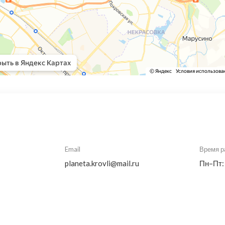
Email
Время р
planeta.krovli@mail.ru
Пн–Пт: