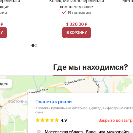
ерепица и
Конек
,
Металлочерепица и
Мета
ющие
комплектующие
чии
В наличии
0
₽
1 320,00
₽
НУ
В КОРЗИНУ
Где мы находимся?
вли
овельные материалы в Балашихе
шихе