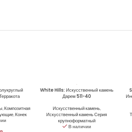
полукруглый
White Hills: Искусственный камень
S
Терракота
Дарем 511-40
Ин
ы
,
Композитная
Искусственный камень
,
тующие
,
Конек
Искусственный камень Серия
Т
чии
крупноформатный
В наличии
₽