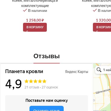
Конек
,
Металлочерепица и
Конек
,
Металлоч
комплектующие
комплекту
В наличии
В нали
1 258,00
₽
1 320,0
В КОРЗИНУ
В КОРЗИ
Отзывы
Планета кро
Кровля и кр
Окна в Бала