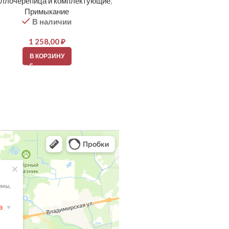
ллочерепица и комплектующие
,
Металлочерепица и компле
Примыкание
Торец (фронтон)
В наличии
В наличии
1 258,00
₽
2 156,00
₽
В КОРЗИНУ
В КОРЗИНУ