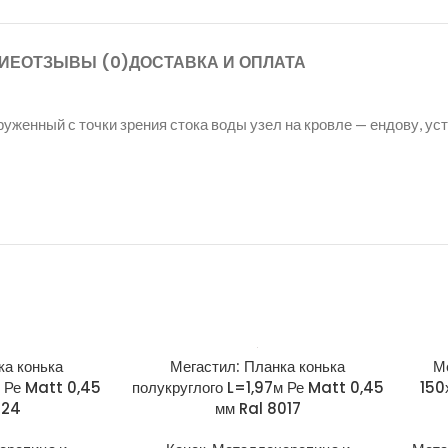
ИЕ
ОТЗЫВЫ (0)
ДОСТАВКА И ОПЛАТА
руженный с точки зрения стока воды узел на кровле — ендову, у
ка конька
Мегастил: Планка конька
М
м Ре Matt 0,45
полукруглого L=1,97м Ре Matt 0,45
150
024
мм Ral 8017