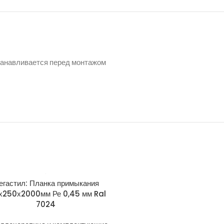
станавливается перед монтажом
егастил: Планка примыкания
Grand Line: Планка тор
х250х2000мм Ре 0,45 мм Ral
широкая 150х100 L=2м Dra
7024
мм Ral 8004