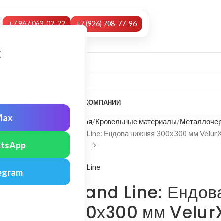
+7 967 063-02-22
+7 (926) 708-77-96
х
А
НАШИ УСЛУГИ
МОНТАЖ
О КОМПАНИИ
Max
Главная
Кровельные материалы
Металлочер
Grand Line: Ендова нижняя 300х300 мм Velur
tsApp
Grand Line
egram
Grand Line: Ендов
300х300 мм VelurX