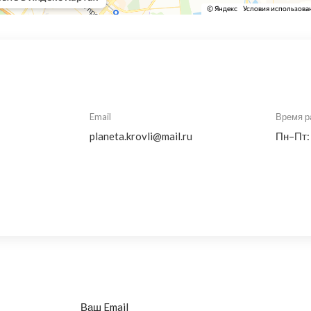
Email
Время р
planeta.krovli@mail.ru
Пн–Пт:
Ваш Email