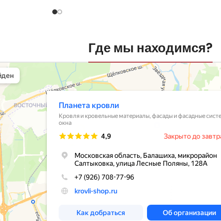
Где мы находимся?
вли
овельные материалы в Балашихе
шихе