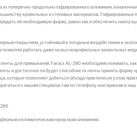
а из поперечно-продольно гофрированного алюминия, изнаночная
ольшинству кровельных и стеновых материалов. Гофрированные
придать ей необходимую форму, равно как и обеспечить наилучш
рным покрытием, устойчивый к погодным воздействиям и эколог
ым позволяя работать даже на высокорофильных кровельных мод
й ленты для примыканий, Faracs AL-280 необходимо понимать, ка
ленты и достаточно ли будет способности ленты принять форму 
ца, которые позволяют добиться обхода практически узлов прак
ратиться к нашим специалистам по телефону или приехав в наш
-280
сферным и климатическим нагрузкам алюминия.