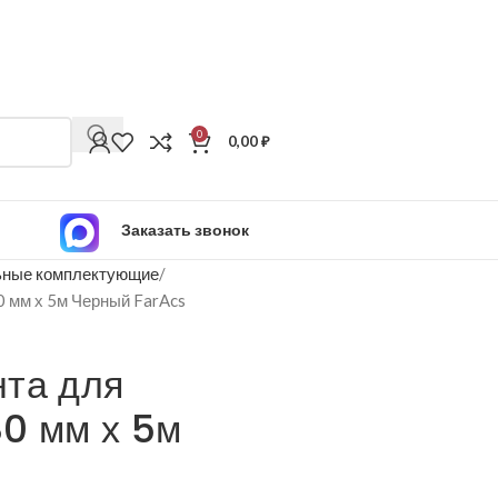
0
0,00
₽
Заказать звонок
ьные комплектующие
0 мм х 5м Черный FarAcs
та для
0 мм х 5м