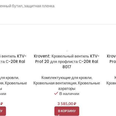
енный бутил, защитная пленка
 вентиль KTV-
Krovent: Кровельный вентиль KTV-
Krov
ста С-20R Ral
Prof 20 для профлиста С-20R Ral
Pro
8017
ля кровли
,
Комплектующие для кровли
,
ия
,
Кровельные
Кровельная вентиляция
,
Кровельные
Кров
ры
аэраторы
чии
В наличии
0
₽
3 585,00
₽
НУ
В КОРЗИНУ