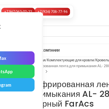
+7 967 063-02-22
+7 (926) 708-77-96
х
А
НАШИ УСЛУГИ
МОНТАЖ
О КОМПАНИИ
Max
Главная
Комплектующие для кровли
Кровел
Гофрированная лента для примыкания AL- 28
tsApp
Гофрированная лен
egram
примыкания AL- 28
Черный FarAcs