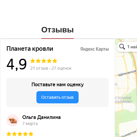
Отзывы
Планета кро
Кровля и кр
Окна в Бала