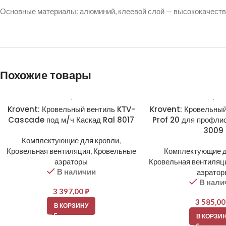
Основные материалы: алюминий, клеевой слой — высококачеств
Похожие товары
Krovent: Кровельный вентиль KTV-
Krovent: Кровельный
Cascade под м/ч Каскад Ral 8017
Prof 20 для профли
3009
Комплектующие для кровли
,
Кровельная вентиляция
,
Кровельные
Комплектующие д
аэраторы
Кровельная вентиляц
В наличии
аэрато
В нали
3 397,00
₽
3 585,0
В КОРЗИНУ
В КОРЗИ