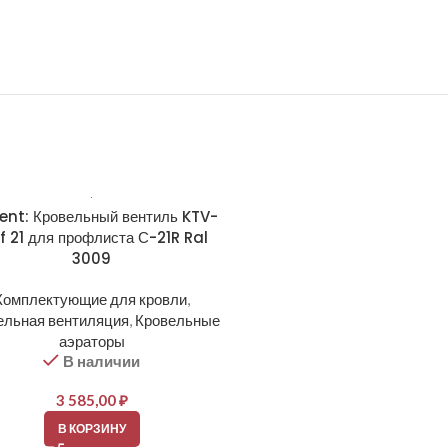
ent: Кровельный вентиль KTV-
Krovent: Кровельный венти
f 21 для профлиста С-21R Ral
Prof 21 для профлиста С-2
3009
7024
Комплектующие для кровли
,
Комплектующие для кро
ельная вентиляция
,
Кровельные
Кровельная вентиляция
,
Кро
аэраторы
аэраторы
В наличии
В наличии
3 585,00
₽
3 585,00
₽
В КОРЗИНУ
В КОРЗИНУ