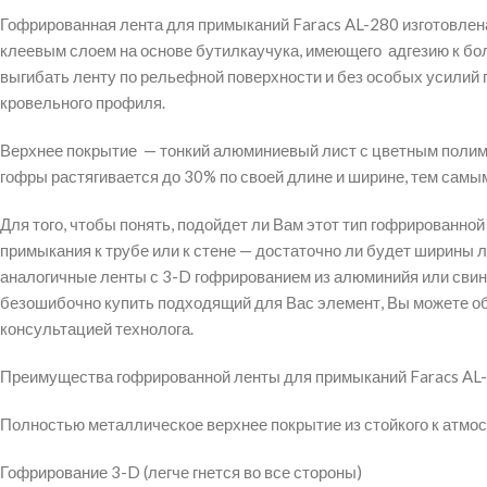
Гофрированная лента для примыканий Faracs AL-280 изготовлен
клеевым слоем на основе бутилкаучука, имеющего адгезию к б
выгибать ленту по рельефной поверхности и без особых усилий 
кровельного профиля.
Верхнее покрытие — тонкий алюминиевый лист с цветным полиме
гофры растягивается до 30% по своей длине и ширине, тем сам
Для того, чтобы понять, подойдет ли Вам этот тип гофрированно
примыкания к трубе или к стене — достаточно ли будет ширины 
аналогичные ленты с 3-D гофрированием из алюминийя или свин
безошибочно купить подходящий для Вас элемент, Вы можете об
консультацией технолога.
Преимущества гофрированной ленты для примыканий Faracs AL
Полностью металлическое верхнее покрытие из стойкого к атмо
Гофрирование 3-D (легче гнется во все стороны)