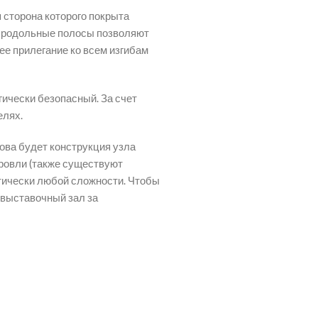
 сторона которого покрыта
 продольные полосы позволяют
ее прилегание ко всем изгибам
ически безопасный. За счет
елях.
кова будет конструкция узла
кровли (также существуют
тически любой сложности. Чтобы
 выставочный зал за