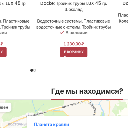
бы LUX 45 гр.
Docke: Тройник трубы LUX 45 гр.
Do
н
Шоколад
Плас
ы
,
Пластиковые
Водосточные системы
,
Пластиковые
Коле
,
Тройник трубы
водосточные системы
,
Тройник трубы
чии
В наличии
0
₽
1 230,00
₽
НУ
В КОРЗИНУ
Где мы находимся?
вли
овельные материалы в Балашихе
шихе