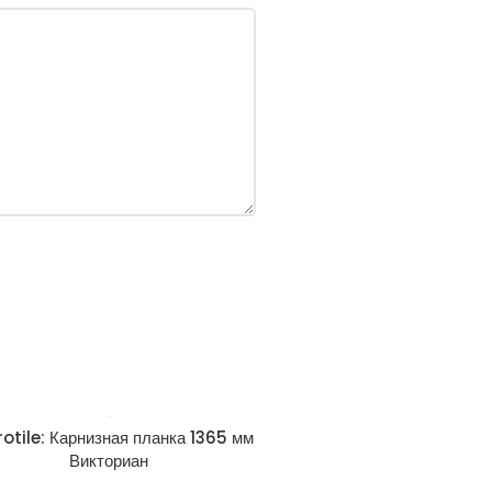
otile: Карнизная планка 1365 мм
Викториан