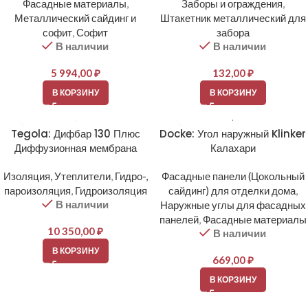
Фасадные материалы
,
Заборы и ограждения
,
Металлический сайдинг и
Штакетник металлический для
софит
,
Софит
забора
В наличии
В наличии
5 994,00
₽
132,00
₽
В КОРЗИНУ
В КОРЗИНУ
Tegola: Дифбар 130 Плюс
Docke: Угол наружный Klinker
Диффузионная мембрана
Калахари
Изоляция, Утеплители
,
Гидро-,
Фасадные панели (Цокольный
пароизоляция
,
Гидроизоляция
сайдинг) для отделки дома
,
В наличии
Наружные углы для фасадных
панелей
,
Фасадные материалы
10 350,00
₽
В наличии
В КОРЗИНУ
669,00
₽
В КОРЗИНУ