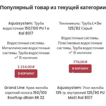
Популярный товар из текущей категории
Aquasystem: Труба
Технониколь: Труба L=3м
водосточная 150/100 PU 1 м
125/82 Серый
Ral 8017
Водосточные системы
,
Водосточные системы
,
Пластиковые водосточные
Металлические водосточные
системы
,
Труба водосточная
В наличии
системы
,
Труба водосточная
В наличии
776,00
₽
1 214,00
₽
В КОРЗИНУ
В КОРЗИНУ
Grand Line: Крюк желоба
Aquasystem: Угол желоба
короткий полоса 150/100
135 гр. внутренний 125/90 PU
Rooftop dRain RR 32
Matt Ral 8017