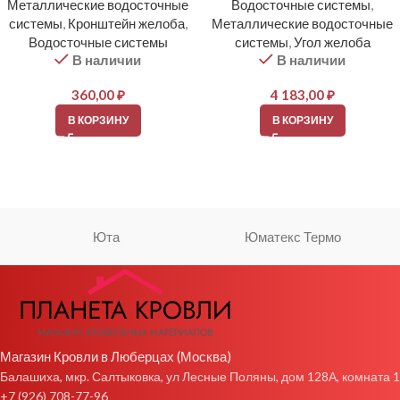
Металлические водосточные
Водосточные системы
,
системы
,
Кронштейн желоба
,
Металлические водосточные
Водосточные системы
системы
,
Угол желоба
В наличии
В наличии
360,00
₽
4 183,00
₽
В КОРЗИНУ
В КОРЗИНУ
Юта
Юматекс Термо
Магазин Кровли в Люберцах (Москва)
Балашиха, мкр. Салтыковка, ул Лесные Поляны, дом 128А, комната 1
+7 (926) 708-77-96