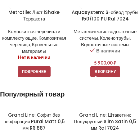
Metrotile: Лист iShake
Aquasystem: S-обвод трубы
Терракота
150/100 PU Ral 7024
Композитная черепица и
Металлические водосточные
комплектующие
,
Композитная
системы
,
Колено трубы
,
черепица
,
Кровельные
Водосточные системы
В наличии
материалы
Нет в наличии
5 900,00
₽
ПОДРОБНЕЕ
В КОРЗИНУ
Популярный товар
Grand Line: Софит без
Grand Line: Штакетник
перфорации Pural Matt 0,5
Полукруглый Slim Satin 0,5
мм RR 887
мм Ral 7024