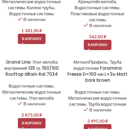
Металлические водосточные
Кронштейн желоба
,
системы
,
Колено трубы
,
Водосточные системы
,
Водосточные системы
Пластиковые водосточные
В наличии
системы
В наличии
1 381,00
₽
362,00
₽
В КОРЗИНУ
В КОРЗИНУ
Grand Line: Угол желоба
МеталлПрофиль: Труба
внутренний 135 гр. 150/100
водосточная Foramina
Rooftop dRain Ral 7024
Freeze D=100 мм L=3м Matt
Dark brown
Водосточные системы
,
Металлические водосточные
Водосточные системы
,
системы
,
Угол желоба
Металлические водосточные
В наличии
системы
,
Труба водосточная
В наличии
3 873,00
₽
2 495,00
₽
В КОРЗИНУ