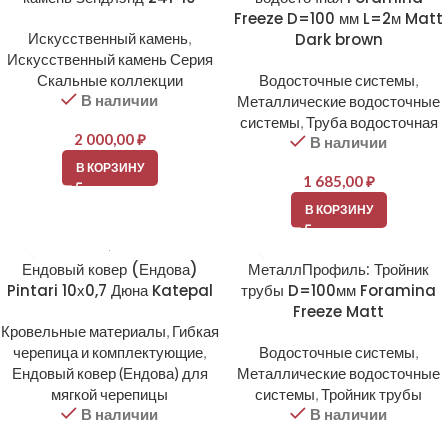
Freeze D=100 мм L=2м Matt
Искусственный камень
,
Dark brown
Искусственный камень Серия
Скальные коллекции
Водосточные системы
,
В наличии
Металлические водосточные
системы
,
Труба водосточная
2 000,00
₽
В наличии
В КОРЗИНУ
1 685,00
₽
В КОРЗИНУ
Ендовый ковер (Ендова)
МеталлПрофиль: Тройник
Pintari 10х0,7 Дюна Katepal
трубы D=100мм Foramina
Freeze Matt
Кровельные материалы
,
Гибкая
черепица и комплектующие
,
Водосточные системы
,
Ендовый ковер (Ендова) для
Металлические водосточные
мягкой черепицы
системы
,
Тройник трубы
В наличии
В наличии