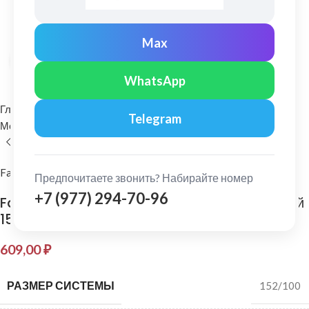
Max
Нажмите, чтобы увеличить
WhatsApp
Главная
Водосточные системы
Telegram
Металлические водосточные системы
Кронштейн желоба
FarAcs PREMIUM
Предпочитаете звонить? Набирайте номер
+7 (977) 294-70-96
FarAcs PREMIUM: Кронштейн желоба длинный
152 мм Белый
609,00
₽
РАЗМЕР СИСТЕМЫ
152/100