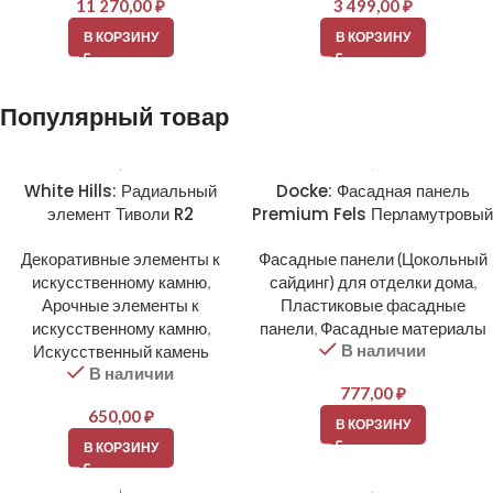
11 270,00
₽
3 499,00
₽
В КОРЗИНУ
В КОРЗИНУ
Популярный товар
White Hills: Радиальный
Docke: Фасадная панель
элемент Тиволи R2
Premium Fels Перламутровый
Декоративные элементы к
Фасадные панели (Цокольный
искусственному камню
,
сайдинг) для отделки дома
,
Арочные элементы к
Пластиковые фасадные
искусственному камню
,
панели
,
Фасадные материалы
В наличии
Искусственный камень
В наличии
777,00
₽
650,00
₽
В КОРЗИНУ
В КОРЗИНУ