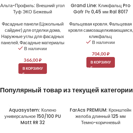
Альта-Профиль: Внешний угол
Grand Line: Кликфальц Pro
Туф ЭКО Бежевый
Gofr Ре 0,45 мм Ral 8017
Фасадные панели (Цокольный
Фальцевая кровля
,
Фальцевая
сайдинг) для отделки дома
,
кровля самозащелкивающаяся,
Наружные углы для фасадных
кликфальц
В наличии
панелей
,
Фасадные материалы
В наличии
704,00
₽
366,00
₽
В КОРЗИНУ
В КОРЗИНУ
Популярный товар из текущей категории
Aquasystem: Колено
FarAcs PREMIUM: Кронштейн
универсальное 150/100 PU
желоба длинный 125 мм
Matt RR 32
Темно-коричневый