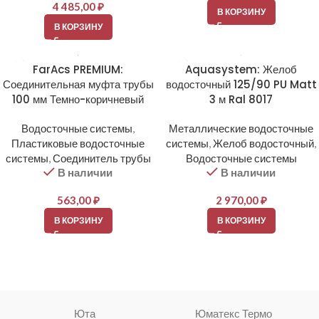
4 485,00
₽
В КОРЗИНУ
В КОРЗИНУ
FarAcs PREMIUM:
Aquasystem: Желоб
Соединительная муфта трубы
водосточный 125/90 PU Matt
100 мм Темно-коричневый
3 м Ral 8017
Водосточные системы
,
Металлические водосточные
Пластиковые водосточные
системы
,
Желоб водосточный
,
системы
,
Соединитель трубы
Водосточные системы
В наличии
В наличии
563,00
₽
2 970,00
₽
В КОРЗИНУ
В КОРЗИНУ
Юта
Юматекс Термо