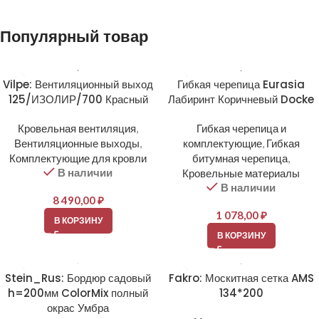
Популярный товар
Vilpe: Вентиляционный выход
Гибкая черепица Eurasia
125/ИЗОЛИР/700 Красный
Лабиринт Коричневый Docke
Кровельная вентиляция
,
Гибкая черепица и
Вентиляционные выходы
,
комплектующие
,
Гибкая
Комплектующие для кровли
битумная черепица
,
В наличии
Кровельные материалы
В наличии
8 490,00
₽
1 078,00
₽
В КОРЗИНУ
В КОРЗИНУ
Stein_Rus: Бордюр садовый
Fakro: Москитная сетка AMS
h=200мм ColorMix полный
134*200
окрас Умбра