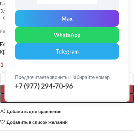
Главная
Комплектующие для кровли
Элементы безопасности кровли
Снегозадержатели
Max
FarAcs PREMIUM
WhatsApp
FarAcs PREMIUM: Комплект 2-х опор
крепления на Фальцевую кровлю Ral 8017
Telegram
1 125,00
₽
Alternative:
Предпочитаете звонить? Набирайте номер
+7 (977) 294-70-96
В КОРЗИНУ
ПОКУПКА В 1 КЛИК
Добавить для сравнения
Добавить в список желаний