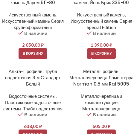
камень Дарем 511-80
камень Йорк Брик 335-00
Искусственный камень
,
Искусственный камень
,
Искусственный камень Серия
Искусственный камень Серия
крупноформатный
Special Edition
В наличии
В наличии
2 050,00
₽
1 390,00
₽
В КОРЗИНУ
В КОРЗИНУ
Альта-Профиль: Труба
МеталлПрофиль:
водосточная 3 м Стандарт
Металлочерепица Ламонтерра
Белый
Norman 0,5 мм Ral 5005
Водосточные системы
,
Металлочерепица и
Пластиковые водосточные
комплектующие
,
системы
,
Труба водосточная
Металлочерепица
В наличии
В наличии
638,00
₽
605,00
₽