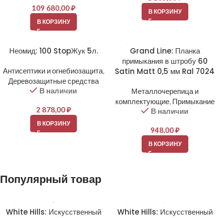
109 680,00
₽
В КОРЗИНУ
В КОРЗИНУ
Неомид: 100 StopЖук 5л.
Grand Line: Планка
примыкания в штробу 60
Антисептики и огнебиозащита
,
Satin Matt 0,5 мм Ral 7024
Деревозащитные средства
В наличии
Металлочерепица и
комплектующие
,
Примыкание
2 878,00
₽
В наличии
В КОРЗИНУ
948,00
₽
В КОРЗИНУ
Популярный товар
White Hills: Искусственный
White Hills: Искусственный