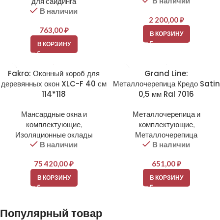
В наличии
для сайдинга
В наличии
2 200,00
₽
763,00
₽
В КОРЗИНУ
В КОРЗИНУ
Fakro: Оконный короб для
Grand Line:
деревянных окон XLC-F 40 см
Металлочерепица Кредо Satin
114*118
0,5 мм Ral 7016
Мансардные окна и
Металлочерепица и
комплектующие
,
комплектующие
,
Изоляционные оклады
Металлочерепица
В наличии
В наличии
75 420,00
₽
651,00
₽
В КОРЗИНУ
В КОРЗИНУ
Популярный товар