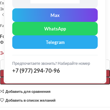
Главная
Комплектующие для кровли
Элементы безопасности кровли
Снегозадержатели
Max
FarAcs
WhatsApp
FarAcs: Комплект 1 опоры крепления на
Фальцевую кровлю Ral 7004
Telegram
340,00
₽
Alternative:
Предпочитаете звонить? Набирайте номер
+7 (977) 294-70-96
В КОРЗИНУ
ПОКУПКА В 1 КЛИК
Добавить для сравнения
Добавить в список желаний