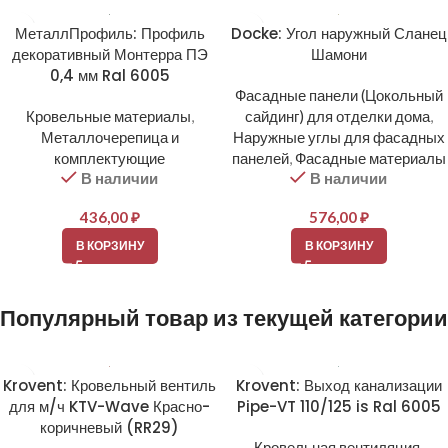
МеталлПрофиль: Профиль
Docke: Угол наружный Сланец
декоративный Монтерра ПЭ
Шамони
0,4 мм Ral 6005
Фасадные панели (Цокольный
Кровельные материалы
,
сайдинг) для отделки дома
,
Металлочерепица и
Наружные углы для фасадных
комплектующие
панелей
,
Фасадные материалы
В наличии
В наличии
436,00
₽
576,00
₽
В КОРЗИНУ
В КОРЗИНУ
Популярный товар из текущей категории
Krovent: Кровельный вентиль
Krovent: Выход канализации
для м/ч KTV-Wave Красно-
Pipe-VT 110/125 is Ral 6005
коричневый (RR29)
Кровельная вентиляция
,