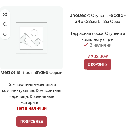
UnoDeck: Ступень «Scala»
345х23мм L=3м Орех
Террасная доска
,
Ступени и
комплектующие
В наличии
9 902,00
₽
В КОРЗИНУ
Metrotile: Лист iShake Серый
Композитная черепица и
комплектующие
,
Композитная
черепица
,
Кровельные
материалы
Нет в наличии
ПОДРОБНЕЕ