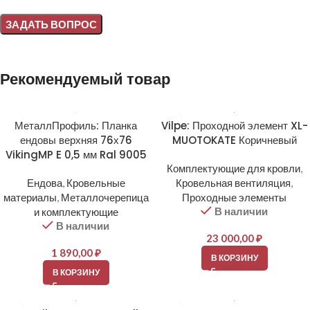
Alternative:
Рекомендуемый товар
МеталлПрофиль: Планка
Vilpe: Проходной элемент XL-
ендовы верхняя 76х76
MUOTOKATE Коричневый
VikingMP E 0,5 мм Ral 9005
Комплектующие для кровли
,
Ендова
,
Кровельные
Кровельная вентиляция
,
материалы
,
Металлочерепица
Проходные элементы
В наличии
и комплектующие
В наличии
23 000,00
₽
1 890,00
₽
В КОРЗИНУ
В КОРЗИНУ