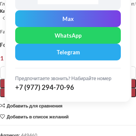
Главная
Фасадные материалы
Металлический сайдинг и софит
Карниз (фаска)
Max
FarAcs
WhatsApp
FarAcs: J-фаска 200мм Ре Ral 9003
Telegram
1 788,00
₽
Alternative:
Предпочитаете звонить? Набирайте номер
В КОРЗИНУ
+7 (977) 294-70-96
ПОКУПКА В 1 КЛИК
Добавить для сравнения
Добавить в список желаний
Артикул:
449460