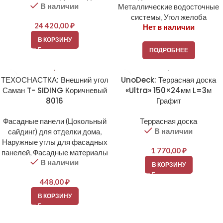
В наличии
Металлические водосточные
системы
,
Угол желоба
24 420,00
₽
Нет в наличии
В КОРЗИНУ
ПОДРОБНЕЕ
ТЕХОСНАСТКА: Внешний угол
UnoDeck: Террасная доска
Саман T- SIDING Коричневый
«Ultra» 150×24мм L=3м
8016
Графит
Фасадные панели (Цокольный
Террасная доска
В наличии
сайдинг) для отделки дома
,
Наружные углы для фасадных
1 770,00
₽
панелей
,
Фасадные материалы
В наличии
В КОРЗИНУ
448,00
₽
В КОРЗИНУ