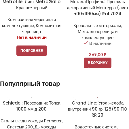
Metrotile: Лист MetroGallo
МеталлПрофиль: Профиль
Красно-черный
декоративный Монтерра (лист
500х1190мм) Ral 7024
Композитная черепица и
комплектующие
,
Композитная
Кровельные материалы
,
черепица
Металлочерепица и
Нет в наличии
комплектующие
В наличии
ПОДРОБНЕЕ
369,00
₽
В КОРЗИНУ
Популярный товар
Schiedel: Переходник Топка
Grand Line: Угол желоба
1000 мм д 200
внутренний 90 гр. 125/90 ПО
RR 29
Стальные дымоходы Permeter
,
Система 200
,
Дымоходы
Водосточные системы
,