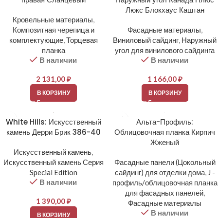
Люкс Блокхаус Каштан
Кровельные материалы
,
Композитная черепица и
Фасадные материалы
,
комплектующие
,
Торцевая
Виниловый сайдинг
,
Наружный
планка
угол для винилового сайдинга
В наличии
В наличии
2 131,00
₽
1 166,00
₽
В КОРЗИНУ
В КОРЗИНУ
White Hills: Искусственный
Альта-Профиль:
камень Дерри Брик 386-40
Облицовочная планка Кирпич
Жженый
Искусственный камень
,
Искусственный камень Серия
Фасадные панели (Цокольный
Special Edition
сайдинг) для отделки дома
,
J -
В наличии
профиль/облицовочная планка
для фасадных панелей
,
1 390,00
₽
Фасадные материалы
В наличии
В КОРЗИНУ