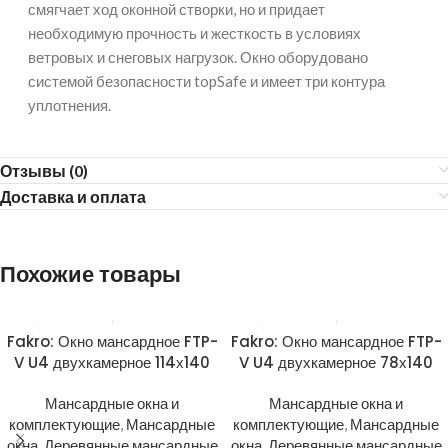
смягчает ход оконной створки, но и придает
необходимую прочность и жесткость в условиях
ветровых и снеговых нагрузок. Окно оборудовано
системой безопасности topSafe и имеет три контура
уплотнения.
Отзывы (0)
Доставка и оплата
Похожие товары
Fakro: Окно мансардное FTP-
Fakro: Окно мансардное FTP-
V U4 двухкамерное 114х140
V U4 двухкамерное 78х140
Мансардные окна и
Мансардные окна и
комплектующие
,
Мансардные
комплектующие
,
Мансардные
окна
,
Деревянные мансардные
окна
,
Деревянные мансардные