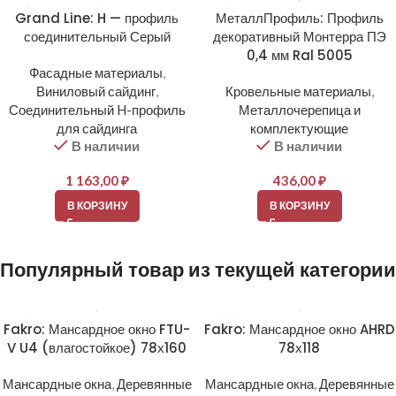
Grand Line: H — профиль
МеталлПрофиль: Профиль
соединительный Серый
декоративный Монтерра ПЭ
0,4 мм Ral 5005
Фасадные материалы
,
Виниловый сайдинг
,
Кровельные материалы
,
Соединительный H-профиль
Металлочерепица и
для сайдинга
комплектующие
В наличии
В наличии
1 163,00
₽
436,00
₽
В КОРЗИНУ
В КОРЗИНУ
Популярный товар из текущей категории
Fakro: Мансардное окно FTU-
Fakro: Мансардное окно AHRD
V U4 (влагостойкое) 78х160
78х118
Мансардные окна
,
Деревянные
Мансардные окна
,
Деревянные