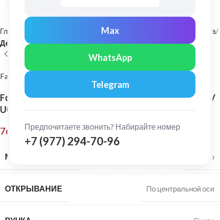
Max
Главная
Мансардные окна и комплектующие
Мансардные окна
Деревянные мансардные окна
WhatsApp
Fakro
Telegram
Fakro: Окно мансардное двухкамерное FTS-V
U04 114х140
Предпочитаете звонить? Набирайте номер
76 720,00
₽
+7 (977) 294-70-96
МАТЕРИАЛ РАМЫ
Дерево
ОТКРЫВАНИЕ
По центральной оси