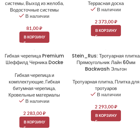
системы
,
Выход из желоба
,
Террасная доска
В наличии
Водосточные системы
В наличии
2 373,00
₽
81,00
₽
В КОРЗИНУ
В КОРЗИНУ
Гибкая черепица Premium
Stein_Rus: Тротуарная плитка
Шеффилд Черника Docke
Прямоугольник Лайн 60мм
Backwash Эльтон
Гибкая черепица и
комплектующие
,
Гибкая
Тротуарная плитка
,
Плитка для
битумная черепица
,
тротуаров
В наличии
Кровельные материалы
В наличии
2 293,00
₽
2 283,00
₽
В КОРЗИНУ
В КОРЗИНУ