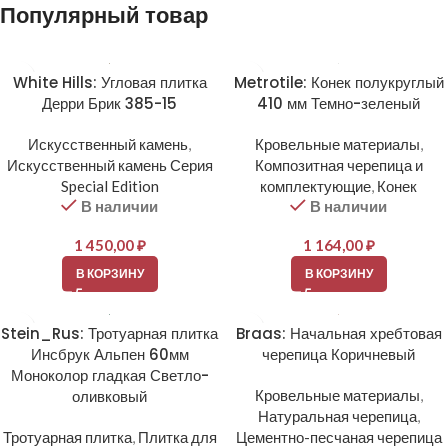
Популярный товар
White Hills: Угловая плитка
Metrotile: Конек полукруглый
Дерри Брик 385-15
410 мм Темно-зеленый
Искусственный камень
,
Кровельные материалы
,
Искусственный камень Серия
Композитная черепица и
Special Edition
комплектующие
,
Конек
В наличии
В наличии
1 450,00
₽
1 164,00
₽
В КОРЗИНУ
В КОРЗИНУ
Stein_Rus: Тротуарная плитка
Braas: Начальная хребтовая
Инсбрук Альпен 60мм
черепица Коричневый
Моноколор гладкая Светло-
оливковый
Кровельные материалы
,
Натуральная черепица
,
Тротуарная плитка
,
Плитка для
Цементно-песчаная черепица