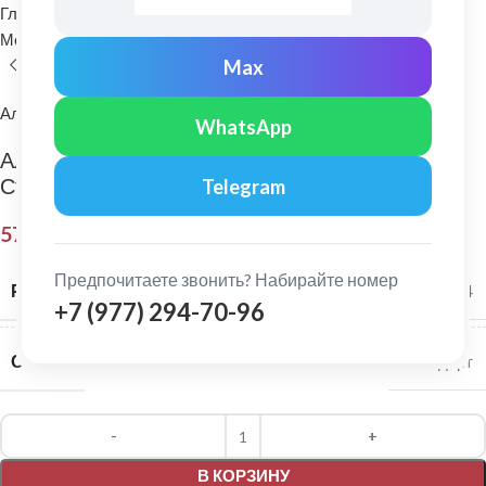
Главная
Водосточные системы
Металлические водосточные системы
Желоб водосточный
Max
Альта-Профиль
WhatsApp
Альта-Профиль: Желоб водосточный 3 м
Стандарт Коричневый
Telegram
573,00
₽
Предпочитаете звонить? Набирайте номер
РАЗМЕР СИСТЕМЫ
115/74
+7 (977) 294-70-96
СЕРИЯ
Стандарт
Alternative:
В КОРЗИНУ