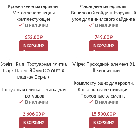
Кровельные материалы
,
Фасадные материалы
,
Металлочерепица и
Виниловый сайдинг
,
Наружный
комплектующие
угол для винилового сайдинга
В наличии
В наличии
653,00
₽
749,00
₽
В КОРЗИНУ
В КОРЗИНУ
Stein_Rus: Тротуарная плитка
Vilpe: Проходной элемент XL
Парк Плейс 80мм Colormix
Tiili Кирпичный
гладкая Берилл
Комплектующие для кровли
,
Тротуарная плитка
,
Плитка для
Кровельная вентиляция
,
тротуаров
Проходные элементы
В наличии
В наличии
2 606,00
₽
15 500,00
₽
В КОРЗИНУ
В КОРЗИНУ