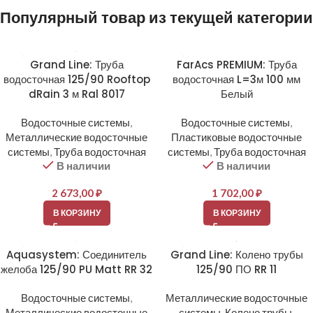
Популярный товар из текущей категории
Grand Line: Труба
FarAcs PREMIUM: Труба
водосточная 125/90 Rooftop
водосточная L=3м 100 мм
dRain 3 м Ral 8017
Белый
Водосточные системы
,
Водосточные системы
,
Металлические водосточные
Пластиковые водосточные
системы
,
Труба водосточная
системы
,
Труба водосточная
В наличии
В наличии
2 673,00
₽
1 702,00
₽
В КОРЗИНУ
В КОРЗИНУ
Aquasystem: Соединитель
Grand Line: Колено трубы
желоба 125/90 PU Matt RR 32
125/90 ПО RR 11
Водосточные системы
,
Металлические водосточные
Металлические водосточные
системы
,
Колено трубы
,