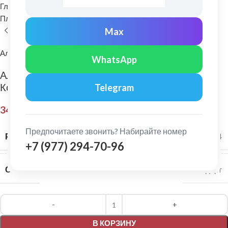
Главная
Водосточные системы
Пластиковые водосточные системы
Выход из желоба
Max
Альта-Профиль
WhatsApp
Альта-Профиль: Воронка 74 мм Стандарт
Коричневый
Telegram
341,00
₽
Предпочитаете звонить? Набирайте номер
РАЗМЕР СИСТЕМЫ
115/74
+7 (977) 294-70-96
СЕРИЯ
Стандарт
Alternative:
В КОРЗИНУ