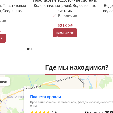
Пластиковые водосточные системы
,
ы
,
Пластиковые
Колено нижнее (слив)
,
Водосточные
Водо
ы
,
Соединитель
системы
водо
В наличии
чии
521,00
₽
₽
В КОРЗИНУ
НУ
Где мы находимся?
вли
овельные материалы в Балашихе
шихе