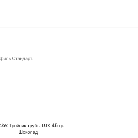
офиль Стандарт.
ke: Тройник трубы LUX 45 гр.
Docke: Труба водосточная
Шоколад
100 мм, 3 м Пломбир