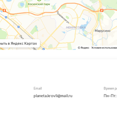
Email
Время р
planeta.krovli@mail.ru
Пн–Пт: