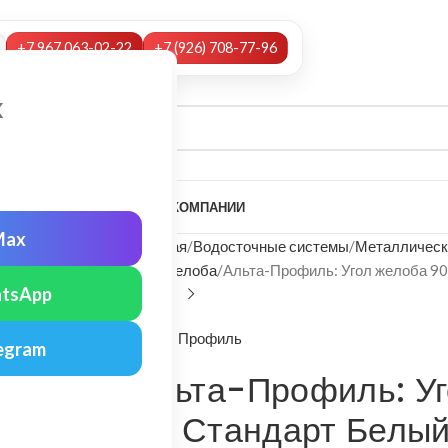
+7 967 063-02-22
+7 (926) 708-77-96
х
А
НАШИ УСЛУГИ
МОНТАЖ
О КОМПАНИИ
Max
Главная
Водосточные системы
Металлическ
Угол желоба
Альта-Профиль: Угол желоба 90
tsApp
Альта-Профиль
egram
Альта-Профиль: Уг
гр. Стандарт Белы