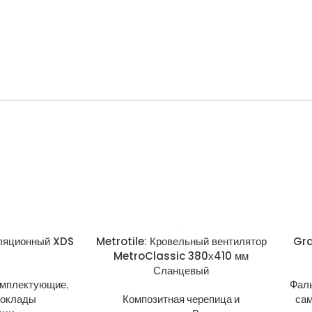
оляционный XDS
Metrotile: Кровельный вентилятор
Gra
MetroClassic 380х410 мм
Сланцевый
омплектующие
,
Фал
 оклады
Композитная черепица и
са