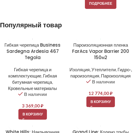
ПОДРОБНЕЕ
Популярный товар
Гибкая черепица Business
Пароизоляционная пленка
Sardegna Ardesia 467
FarAcs Vapor Barrier 200
Tegola
150м2
Гибкая черепица и
Изоляция, Утеплители
,
Гидро-,
комплектующие
,
Гибкая
пароизоляция
,
Пароизоляция
В наличии
битумная черепица
,
Кровельные материалы
12 774,00
₽
В наличии
В КОРЗИНУ
3 369,00
₽
В КОРЗИНУ
White Hills: Накрывочная
Grand Line: Колено трубы