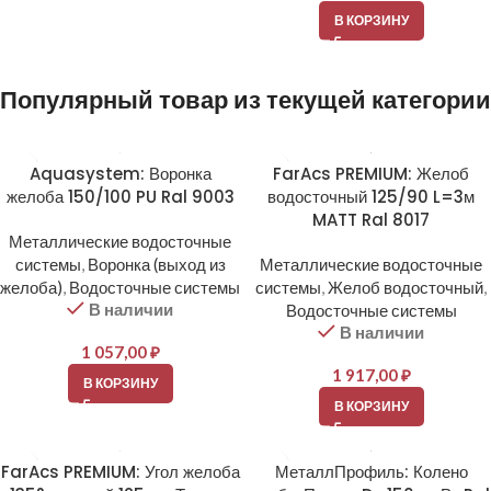
В КОРЗИНУ
Популярный товар из текущей категории
Aquasystem: Воронка
FarAcs PREMIUM: Желоб
желоба 150/100 PU Ral 9003
водосточный 125/90 L=3м
MATT Ral 8017
Металлические водосточные
системы
,
Воронка (выход из
Металлические водосточные
желоба)
,
Водосточные системы
системы
,
Желоб водосточный
,
В наличии
Водосточные системы
В наличии
1 057,00
₽
1 917,00
₽
В КОРЗИНУ
В КОРЗИНУ
FarAcs PREMIUM: Угол желоба
МеталлПрофиль: Колено