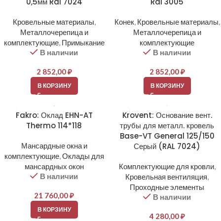
0,5мм Ral 7024
Ral 3005
Кровельные материалы
,
Конек
,
Кровельные материалы
,
Металлочерепица и
Металлочерепица и
комплектующие
,
Примыкание
комплектующие
В наличии
В наличии
2 852,00
₽
2 852,00
₽
В КОРЗИНУ
В КОРЗИНУ
Fakro: Оклад EHN-AT
Krovent: Основание вент.
Thermo 114*118
трубы для металл. кровель
Base-VT General 125/150
Мансардные окна и
Серый (RAL 7024)
комплектующие
,
Оклады для
мансардных окон
Комплектующие для кровли
,
В наличии
Кровельная вентиляция
,
Проходные элементы
21 760,00
₽
В наличии
В КОРЗИНУ
4 280,00
₽