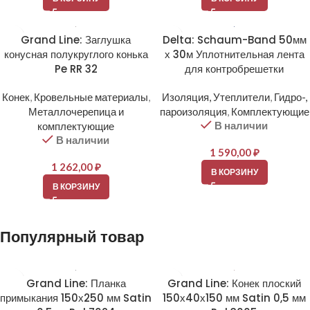
Grand Line: Заглушка
Delta: Schaum-Band 50мм
конусная полукруглого конька
х 30м Уплотнительная лента
Pe RR 32
для контробрешетки
Конек
,
Кровельные материалы
,
Изоляция, Утеплители
,
Гидро-,
Металлочерепица и
пароизоляция
,
Комплектующие
В наличии
комплектующие
В наличии
1 590,00
₽
1 262,00
₽
В КОРЗИНУ
В КОРЗИНУ
Популярный товар
Grand Line: Планка
Grand Line: Конек плоский
примыкания 150х250 мм Satin
150х40х150 мм Satin 0,5 мм