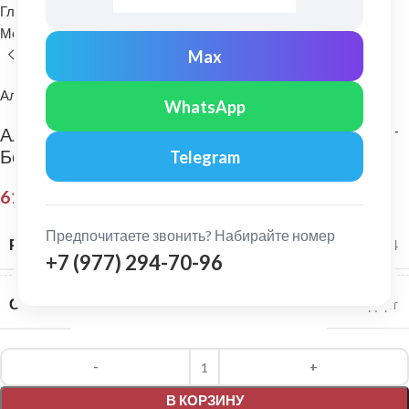
Главная
Водосточные системы
Металлические водосточные системы
Кронштейн желоба
Max
Альта-Профиль
WhatsApp
Альта-Профиль: Кронштейн желоба Стандарт
Белый
Telegram
61,40
₽
Предпочитаете звонить? Набирайте номер
РАЗМЕР СИСТЕМЫ
115/74
+7 (977) 294-70-96
СЕРИЯ
Стандарт
Alternative:
В КОРЗИНУ