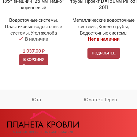
135° внешний 125 мм Темно-
трубы Проект D=150мм Ре Ral
коричневый
3011
Водосточные системы
,
Металлические водосточные
Пластиковые водосточные
системы
,
Колено трубы
,
системы
,
Угол желоба
Водосточные системы
В наличии
Нет в наличии
1 037,00
₽
ПОДРОБНЕЕ
В КОРЗИНУ
Юта
Юматекс Термо